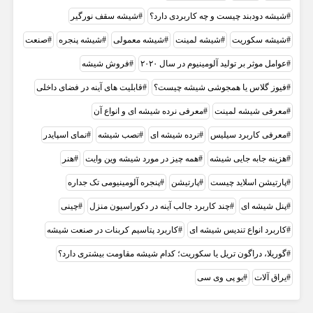
شیشه دودبند چیست و چه کاربردی دارد؟
شیشه سقف نورگیر
شیشه سکوریت
شیشه لمینت
شیشه معمولی
شیشه پنجره
صنعت
عوامل موثر بر تولید آلومینیوم در سال ۲۰۲۰
فروش شیشه
فیوز گلاس یا همجوشی شیشه چیست؟
قابلیت های آینه در فضای داخلی
معرفی شیشه لمینت
معرفی نرده شیشه ای و انواع آن
معرفی کاربرد سیلیس
نرده شیشه ای
نصب شیشه
نمای اسپایدر
هزینه جابه جایی شیشه
همه چيز در مورد شيشه وين وايت
هنر
پارتيشن اسلايد چيست
پارتیشن
پنجره آلومینیومی تک جداره
پنل شیشه ای
چند کاربرد جالب آینه در دکوراسیون منزل
چینی
کاربرد انواع تندیس شیشه ای
کاربرد پتاسیم کربنات در صنعت شیشه
گوریلا، دراگون تریل یا سکوریت؛ کدام شیشه مقاومت بیشتری دارد؟
یراق آلات
یو پی وی سی