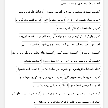
تفاوت شیشه های لمینیت امنیتی
تقویت صنعت شیشه با طرح بازآفرینی شهری
حیاط خلوت و پاسیو
خريد حمام شيشه اي ارزان
خرید استیل
در
درب اتوماتیک گردان
درباره شیشه اجاق گاز
درب حمام
درب پارکینگ کرکره ای و خصوصیات آن
سفارش شیشه سکوریت
سلیس
شيشه اسپايدر در کجا استفاده مي شود
شيشه امنيتي
شیشه رو میزی
شیشه سوپر کلیر
شیشه های لعابی و رنگی وین وایت
شیشه‌گری و سیر تحول آن در ایران (بخش دوم)
صنعت شيشه
علت استفاده از پنجره آلومینیومی در ساختمان ها
قیمت آینه کنسول
قیمت خرید شیشه سوپر کلیر
قیمت خرید وان و جکوزی شیشه ای
قیمت کفپوش شیشه ای
لولا
معرفی درب سکشنال
معرفی ساب فریم یا فریم انتظار پنجره دوجداره
معرفی شیشه اجاق گاز
معرفی شیشه سوپر کلیر یا فوق شفاف و کاربردهای آن