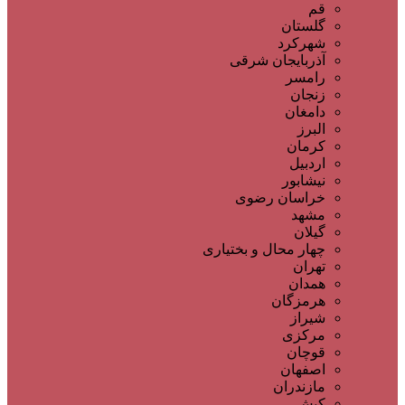
قم
گلستان
شهرکرد
آذربایجان شرقی
رامسر
زنجان
دامغان
البرز
کرمان
اردبیل
نیشابور
خراسان رضوی
مشهد
گیلان
چهار محال و بختیاری
تهران
همدان
هرمزگان
شیراز
مرکزی
قوچان
اصفهان
مازندران
کیش