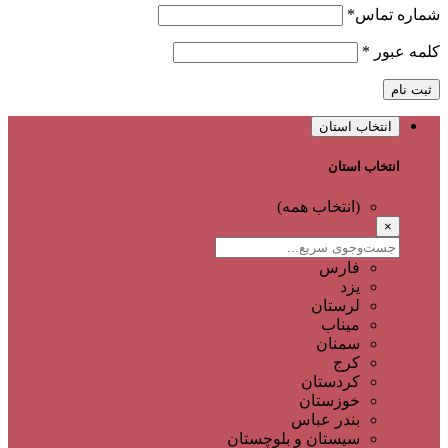
شماره تماس
*
کلمه عبور
*
ثبت نام
انتخاب استان
انتخاب استان
(انتخاب همه)
×
فارس
یزد
لرستان
میناب
سمنان
کرج
کردستان
خوزستان
بندر عباس
سیستان و بلوچستان