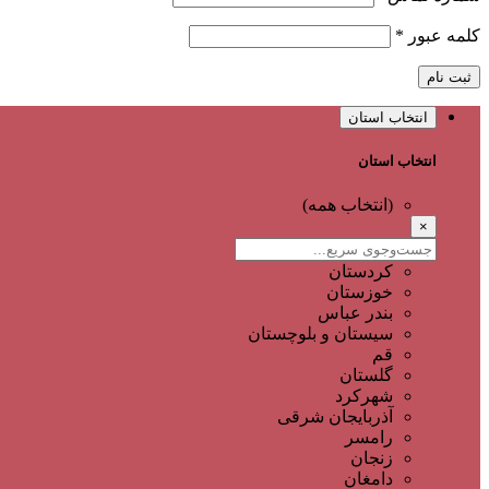
کلمه عبور
*
ثبت نام
انتخاب استان
انتخاب استان
(انتخاب همه)
×
کردستان
خوزستان
بندر عباس
سیستان و بلوچستان
قم
گلستان
شهرکرد
آذربایجان شرقی
رامسر
زنجان
دامغان