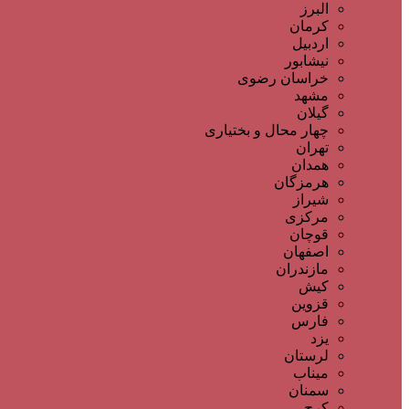
البرز
کرمان
اردبیل
نیشابور
خراسان رضوی
مشهد
گیلان
چهار محال و بختیاری
تهران
همدان
هرمزگان
شیراز
مرکزی
قوچان
اصفهان
مازندران
کیش
قزوین
فارس
یزد
لرستان
میناب
سمنان
کرج