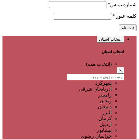
شماره تماس
*
کلمه عبور
*
ثبت نام
انتخاب استان
انتخاب استان
(انتخاب همه)
×
شهرکرد
آذربایجان شرقی
رامسر
زنجان
دامغان
البرز
کرمان
اردبیل
نیشابور
خراسان رضوی