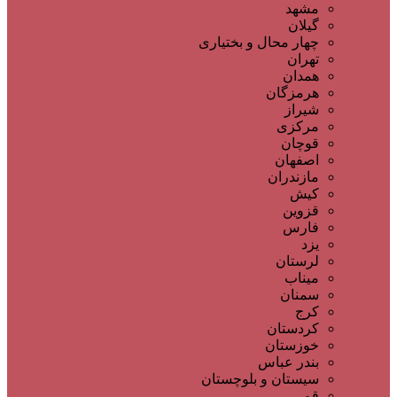
مشهد
گیلان
چهار محال و بختیاری
تهران
همدان
هرمزگان
شیراز
مرکزی
قوچان
اصفهان
مازندران
کیش
قزوین
فارس
یزد
لرستان
میناب
سمنان
کرج
کردستان
خوزستان
بندر عباس
سیستان و بلوچستان
قم