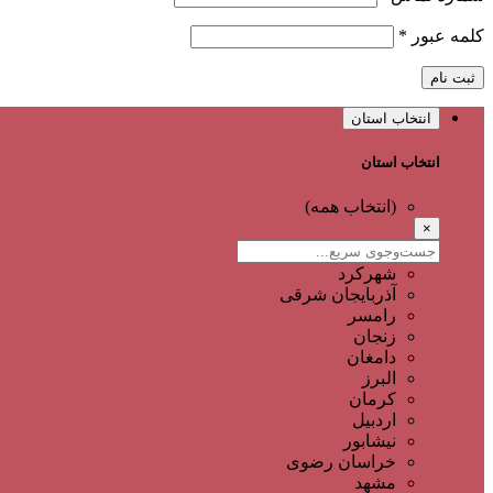
کلمه عبور
*
ثبت نام
انتخاب استان
انتخاب استان
(انتخاب همه)
×
شهرکرد
آذربایجان شرقی
رامسر
زنجان
دامغان
البرز
کرمان
اردبیل
نیشابور
خراسان رضوی
مشهد