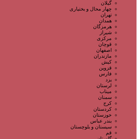
گیلان
چهار محال و بختیاری
تهران
همدان
هرمزگان
شیراز
مرکزی
قوچان
اصفهان
مازندران
کیش
قزوین
فارس
یزد
لرستان
میناب
سمنان
کرج
کردستان
خوزستان
بندر عباس
سیستان و بلوچستان
قم
گلستان