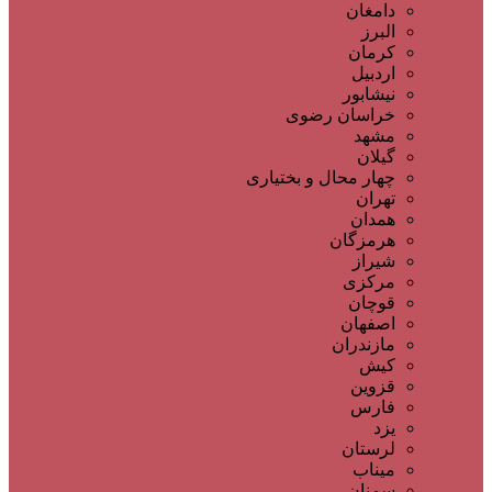
دامغان
البرز
کرمان
اردبیل
نیشابور
خراسان رضوی
مشهد
گیلان
چهار محال و بختیاری
تهران
همدان
هرمزگان
شیراز
مرکزی
قوچان
اصفهان
مازندران
کیش
قزوین
فارس
یزد
لرستان
میناب
سمنان