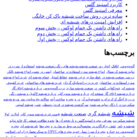
کاربرد استیند گلس
معرفی استیند گلس
ساده ترین روش ساخت شیشه پاک کن خانگی
افزایش امنیت درهای شیشه ای
راه های داشتن یک حمام لوکس – بخش سوم
راه های داشتن یک حمام لوکس – بخش دوم
راه های داشتن یک حمام لوکس – بخش اول
برچسب‌ها
آلومینیومی
اتاقک
اخبار روز صنعت شیشه،شیشه های رنگی،صنعت شیشه
استفاده از سرب در
تولید شیشه کریستال
انواع شیشه مورد استفاده در ساختمان
ایمنی در نصب انواع شیشه بالکن
بررسی صنعت شیشه در عطرسازی
تزئین شیشه
حفاظ استیل
حمام شيشه اي
خرید انواع شیشه
مورد استفاده در ساختمان
خرید درب اتوماتیک گردان
خرید شیشه های ساختمانی
خرید کفپوش
شیشه ای
خودکفایی کشور در صنعت شیشه سازی
درب آلومینیومی
درباره شیشه اجاق گاز
درباره شیشه اجاق گاز صفحه ای
درباره شیشه سوپرکلیر
درباره شیشه لاکوبل و شیشه رنگی
درب پارکینگ کرکره ای و خصوصیات آن
در و پنجره
ساخت آینه
سالانه پنج میلیون متر مربع شیشه
سکوریت در اردکان تولید می‌شود
سرگذشت شیشه در قرون وسطی
شب
شيشه امنيتي
شیشه
شیشه گری
صنعت شيشه
قیمت خرید شیشه سوپر کلیر
لولا در
لولا
شیشه سکوریت
معرفی پنجره استیندگلس و تاریخچه آن ها
نحوه نظافت صنعتی کارخانه تولید
شیشه و بلور
نقش یراق‌آلات در محصولات مربوط به نما، در و پنجره‌ها
پله شیشه ای
پنجره
آلومینیومی دو جداره
پنجره ارسی؛ نسل جدید پنجره های UPVC به سبک معماری ایرانی اسلامی