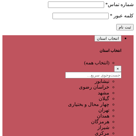
شماره تماس
*
کلمه عبور
*
ثبت نام
انتخاب استان
انتخاب استان
(انتخاب همه)
×
نیشابور
خراسان رضوی
مشهد
گیلان
چهار محال و بختیاری
تهران
همدان
هرمزگان
شیراز
مرکزی