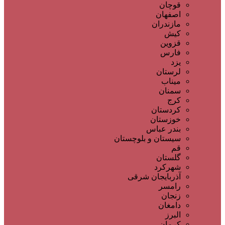
قوچان
اصفهان
مازندران
کیش
قزوین
فارس
یزد
لرستان
میناب
سمنان
کرج
کردستان
خوزستان
بندر عباس
سیستان و بلوچستان
قم
گلستان
شهرکرد
آذربایجان شرقی
رامسر
زنجان
دامغان
البرز
کرمان