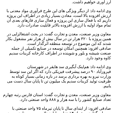
ارز آوری خواهیم داشت
.
وی ادامه داد: از دیگر ویژگی های این طرح فرآوری مواد معدنی با
ارزش افزوده بالا است، معادن بسیار زیادی در اطراف این پروژه
داریم که با فعال سازی این پروژه و فعال سازی فازهای بعدی آن
تمام مواد اولیه با ارزش افزوده بالاتر قابلیت صادرات دارد
.
معاون وزیر صنعت، معدن و تجارت گفت: در بحث اشتغالزایی در
همین پروژه با ۳۲۰ هزار تن در سال بیش از هزار نفر مشغول بکار
شدند که این موضوع در توسعه منطقه اثرگذار است
.
صادقی افزود: همچنین امکان توسعه در صنایع تکمیلی از جمله
صنعت شیشه و بلور و شوینده در اطراف کارخانه کربنات سدیم
کاوه وجود دارد
.
وی ادامه داد: هم‌اینک آبگیری سد هایقر در شهرستان
فیروزآباد ۹۰ درصد پیشرفت فیزیکی دارد که اگر این سد توسط
وزارت نیرو به بهره برداری برسد در بازه زمانی بسیار کوتاه به
ظرفیت تولید کربنات سدیم یک میلیون تن تا پایان سال دست می
یابیم
.
معاون وزیر صنعت، معدن و تجارت گفت: استان فارس رتبه چهارم
تعداد صنایع کشور را با سه هزار و ۸۸۸ واحد صنعتی دارد
.
صادقی افزود: از ابتدای سال تا پایان تیرماه ۷۵ واحد صنعتی با