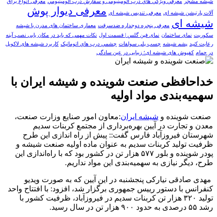
شیشه مشجر
معرفي ويژگي هاي درب آلومینیومی و سفارش درب آلومينيومي
معرفی انواع یراق
معرفی دیوار پوش
آلات پارتیشن شیشه ای
معرفی تندیس شیشه ای
شیشه ای
معرفی پنجره دوجداره ضدسرقت
معماری ساختمان های مدرن با شیشه
سکوریت
نمای ساختمان
نمای فین گلس | قسمت اول
نکات مهمی که باید در مکان یابی نصب آینه
رعایت کنید
پشم شیشه
چسب پلی سولفات
چشمي درب هاي اتوماتيک
کاربرد شیشه های لاکوبل
در حمام
کفپوش های شیشه ای؛ زیبایی در عین سادگی
خداحافظی صنعت شوینده و شیشه ایران با
سهمیه‌بندی مواد اولیه
صنعت شوینده و
شیشه ایران
:معاون امور صنایع وزارت صنعت،
معدن و تجارت در آیین بهره‌برداری از مجتمع کربنات سدیم
شهرستان فیروزآباد فارس گفت:: پیش از راه اندازی این طرح
ظرفیت تولید کربنات سدیم به عنوان ماده اولیه صنعت شیشه و
پودر شوینده و بلور ۵۷۷ هزار تن در کشور بود که با راه‌اندازی این
طرح، دیگر نیازی به سهمیه‌بندی این مواد نداریم
.
مهدی صادقی نیارکی پنجشنبه در این آیین که به صورت ویدیو
کنفرانس با دستور رییس جمهوری برگزار شد، افزود: با افتتاح واحد
تولید ۳۲۰ هزار تن کربنات سدیم در فیروزآباد، ظرفیت کشور با
رشد ۵۵ درصدی به حدود ۹۰۰ هزار تن در سال رسید
.