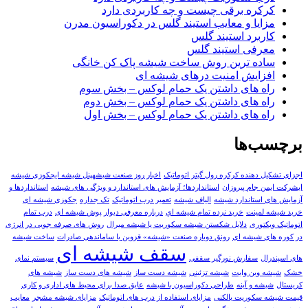
کرکره برقی چیست و چه کاربردی دارد
مزایا و معایب استیند گلس در دکوراسیون مدرن
کاربرد استیند گلس
معرفی استیند گلس
ساده ترین روش ساخت شیشه پاک کن خانگی
افزایش امنیت درهای شیشه ای
راه های داشتن یک حمام لوکس – بخش سوم
راه های داشتن یک حمام لوکس – بخش دوم
راه های داشتن یک حمام لوکس – بخش اول
برچسب‌ها
اجزای تشکیل دهنده کرکره رول گیتر اتوماتیک
اخبار روز صنعت شیشهپنل شیشه ایجکوزی شیشه
ایشرکت ایمن جام پیروزان
استانداردها؛ آزمایش های استاندارد و ویژگی های شیشه
استانداردها و
آزمایش های استاندارد شیشه
الیاف شیشه
تعمير درب اتوماتيک
تک جداره
جکوزی شیشه ای
خرید شیشه لمینت
خرید نرده تمام شيشه اي
درباره معرفی دیوار پوش شیشه ای
درب تمام
اتوماتیک ویکتوری
دلایل شکستن شیشه سکوریت یا شیشه میرال
روش های صرفه جویی در انرژی
در کوره های شیشه ای
رونق دوباره صنعت «شیشه» قزوین با ساماندهی صادرات
ساخت شیشه
سقف شیشه ای
های اسپندرال
سفارش نورگیر سقفی
سیستم نمای
خشک
شيشه وين وايت
شیشه تزئینی
شیشه دست ساز
شیشه های دست ساز
شیشه های
کریستال
شیشه و آینه
طراحی دکوراسیون با شیشه
عایق صدا برای محیط های اداری و کاری
قیمت شیشه سکوریت بالکنی
مزایای استفاده از درب های اتوماتیک
مزایای شیشه مشجر
معایب