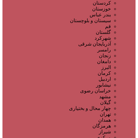
کردستان
خوزستان
بندر عباس
سیستان و بلوچستان
قم
گلستان
شهرکرد
آذربایجان شرقی
رامسر
زنجان
دامغان
البرز
کرمان
اردبیل
نیشابور
خراسان رضوی
مشهد
گیلان
چهار محال و بختیاری
تهران
همدان
هرمزگان
شیراز
مرکزی