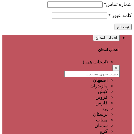
شماره تماس
*
کلمه عبور
*
ثبت نام
انتخاب استان
انتخاب استان
(انتخاب همه)
×
اصفهان
مازندران
کیش
قزوین
فارس
یزد
لرستان
میناب
سمنان
کرج