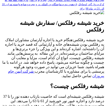
پنجره های تصفیه کننده ی هوای آلوده؛ تکنولوژی نوین
پنجره یو پی سی
کاربردهای مهم قفل ها
کرکره رول گیتر اتوماتیک
یازدهمین دوره نمایشگاه بین المللی در و پنجره و صنایع وابسته تهران، 18
الی 21 تیر ماه 98
یراق
خرید شیشه رفلکس/ سفارش شیشه
رفلکس
خرید شیشه رفلکس:هنگام خرید یا اجاره آپارتمان مشاوران املاک
به رفلکس بودن شیشه‌های خانه و آپارتمانی که قصد خرید یا اجاره
آن را داشته‌اید، اشاره کرده‌اند و این ویژگی را جزء برتری‌ها و
مزایای ساختمان برشمرده‌اند. در این مقاله به پرسش‌هایی مانند
شیشه رفلکس چیست، انواع آن کدام است، مزایا و معایب آن
چیست و چگونه ساخته می‌شود، پاسخ داده خواهد شد. در ادامه با ما
همراه باشید. شما عزیزان می توانید در صورت وجود هرگونه
پرسشی یا برای مشاوره با کارشناسان مجرب
شرکت ایمن جام
پیروزان
تماس حاصل نمایید.
شیشه رفلکس چیست؟
شیشه رفلکس شیشه‌ای است که خاصیت بازتاب دهنده نور را تا 37
درصد دارد و اجازه عبور نور خورشید از 61 تا 63 را می‌دهد. این
خاصیت به شیشه رفلکس حالت آینه‌ای می‌دهد و باعث می‌شود، دید