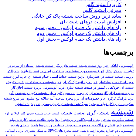
کاربرد استیند گلس
معرفی استیند گلس
ساده ترین روش ساخت شیشه پاک کن خانگی
افزایش امنیت درهای شیشه ای
راه های داشتن یک حمام لوکس – بخش سوم
راه های داشتن یک حمام لوکس – بخش دوم
راه های داشتن یک حمام لوکس – بخش اول
برچسب‌ها
آلومینیومی
اتاقک
اخبار روز صنعت شیشه،شیشه های رنگی،صنعت شیشه
استفاده از سرب در
تولید شیشه کریستال
انواع شیشه مورد استفاده در ساختمان
ایمنی در نصب انواع شیشه بالکن
بررسی صنعت شیشه در عطرسازی
تزئین شیشه
حفاظ استیل
حمام شيشه اي
خرید انواع شیشه
مورد استفاده در ساختمان
خرید درب اتوماتیک گردان
خرید شیشه های ساختمانی
خرید کفپوش
شیشه ای
خودکفایی کشور در صنعت شیشه سازی
درب آلومینیومی
درباره شیشه اجاق گاز
درباره شیشه اجاق گاز صفحه ای
درباره شیشه سوپرکلیر
درباره شیشه لاکوبل و شیشه رنگی
درب پارکینگ کرکره ای و خصوصیات آن
در و پنجره
ساخت آینه
سالانه پنج میلیون متر مربع شیشه
سکوریت در اردکان تولید می‌شود
سرگذشت شیشه در قرون وسطی
شب
شيشه امنيتي
شیشه
شیشه گری
صنعت شيشه
قیمت خرید شیشه سوپر کلیر
لولا در
لولا
شیشه سکوریت
معرفی پنجره استیندگلس و تاریخچه آن ها
نحوه نظافت صنعتی کارخانه تولید
شیشه و بلور
نقش یراق‌آلات در محصولات مربوط به نما، در و پنجره‌ها
پله شیشه ای
پنجره
آلومینیومی دو جداره
پنجره ارسی؛ نسل جدید پنجره های UPVC به سبک معماری ایرانی اسلامی