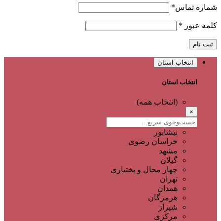
شماره تماس
*
کلمه عبور
*
ثبت نام
انتخاب استان
انتخاب استان
(انتخاب همه)
×
نیشابور
خراسان رضوی
مشهد
گیلان
چهار محال و بختیاری
تهران
همدان
هرمزگان
شیراز
مرکزی