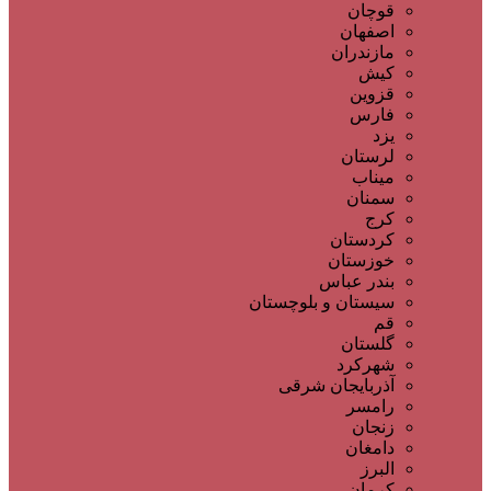
قوچان
اصفهان
مازندران
کیش
قزوین
فارس
یزد
لرستان
میناب
سمنان
کرج
کردستان
خوزستان
بندر عباس
سیستان و بلوچستان
قم
گلستان
شهرکرد
آذربایجان شرقی
رامسر
زنجان
دامغان
البرز
کرمان