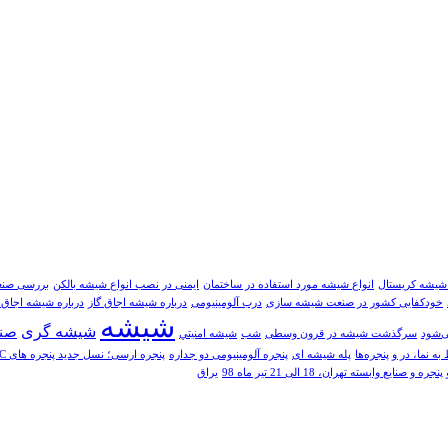
 شیشه کریستال
انواع شیشه مورد استفاده در ساختمان
ایمنی در نصب انواع شیشه بالکن
بررسی صنع
خودکفایی کشور در صنعت شیشه سازی
درب آلومینیومی
درباره شیشه اجاق گاز
درباره شیشه اجاق 
شیشه
شیشه گری
صن
ی‌شود
سرگذشت شیشه در قرون وسطی
شب
شيشه امنيتي
 نما، در و پنجره‌ها
پله شیشه ای
پنجره آلومینیومی دو جداره
پنجره ارسی؛ نسل جدید پنجره های UPVC به سبک معماری ایرانی اسلامی
یع وابسته تهران، 18 الی 21 تیر ماه 98
یراق