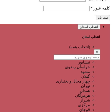
کلمه عبور
*
ثبت نام
انتخاب استان
انتخاب استان
(انتخاب همه)
×
نیشابور
خراسان رضوی
مشهد
گیلان
چهار محال و بختیاری
تهران
همدان
هرمزگان
شیراز
مرکزی
قوچان