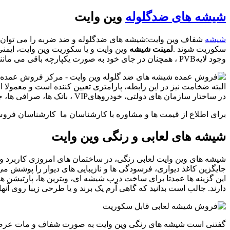
شیشه های ضدگلوله
وین وایت
شیشه
شفاف وین وایت:شیشه های ضدگلوله و ضد ضربه را می توان از و
سکوریت شوند
.
لمینت
شیشه
وین وایت و یا سکوریت وین وایت، ایمنی
وجود لایه
PVB
، همچنان در جای خود به صورت یکپارچه باقی می مانند و
در ساختار سازمان های دولتی، خودروهای
VIP
، بانک ها، صرافی ها، 
برای اطلاع از قیمت ها و مشاوره با کارشناسان ما کارشناسان فرو
شیشه های لعابی و رنگی وین وایت
شیشه های وین وایت لعابی رنگی، در ساختمان های امروزی کاربرد و محبو
جایگزین کاغذ دیواری، فرسودگی ها و نازیبایی های دیوار را پوشش می
این گزینه ها عمدتا برای ساخت درب شیشه ای، ویترین ها، پارتیشن ها
دارند. جالب است بدانید که گاهی آرم یک برند و یا طرحی زیبا روی آنها
گفتنی است شیشه های رنگی وین وایت به صورت شفاف و مات عرضه می 