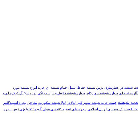
ت شیشه در عطرسازی
تزئین شیشه
حفاظ استیل
حمام شيشه اي
خرید انواع شیشه مورد
گاز صفحه ای
درباره شیشه سوپرکلیر
درباره شیشه لاکوبل و شیشه رنگی
درب پارکینگ کرکره ای و
عت شيشه
قیمت خرید شیشه سوپر کلیر
لولا در
لولا شیشه سکوریت
معرفی پنجره استیندگلس
پنجره های تصفیه کننده ی هوای آلوده؛ تکنولوژی نوین
پنجره