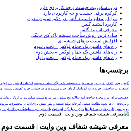
درب سکوریت چیست و چه کاربردی دارد
کرکره برقی چیست و چه کاربردی دارد
مزایا و معایب استیند گلس در دکوراسیون مدرن
کاربرد استیند گلس
معرفی استیند گلس
ساده ترین روش ساخت شیشه پاک کن خانگی
افزایش امنیت درهای شیشه ای
راه های داشتن یک حمام لوکس – بخش سوم
راه های داشتن یک حمام لوکس – بخش دوم
راه های داشتن یک حمام لوکس – بخش اول
برچسب‌ها
آلومینیومی
اتاقک
اخبار روز صنعت شیشه،شیشه های رنگی،صنعت شیشه
استفاده از سرب در تولید
استفاده در ساختمان
خرید درب اتوماتیک گردان
خرید شیشه های ساختمانی
خرید کفپوش شیشه ای
خصوصیات آن
در و پنجره
ساخت آینه
سالانه پنج میلیون متر مربع شیشه سکوریت در اردکان تولید م
و تاریخچه آن ها
نحوه نظافت صنعتی کارخانه تولید شیشه و بلور
نقش یراق‌آلات در محصولات مربوط به
یو پی سی
کاربردهای مهم قفل ها
کرکره رول گیتر اتوماتیک
یازدهمین دوره نمایشگاه بین المللی در و پنجره و صنا
معرفی شیشه شفاف وین وایت | قسمت دوم