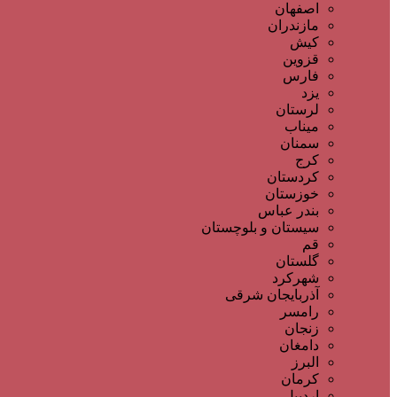
اصفهان
مازندران
کیش
قزوین
فارس
یزد
لرستان
میناب
سمنان
کرج
کردستان
خوزستان
بندر عباس
سیستان و بلوچستان
قم
گلستان
شهرکرد
آذربایجان شرقی
رامسر
زنجان
دامغان
البرز
کرمان
اردبیل