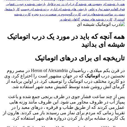
هندریل شیشه‌ ای
وضعيت هنر شيشه گری ايران در دوره قاجار
پارتیشن شیشه و چوب ، فضایی
فوق العاده چشم نواز و خاص
پارتیشن های شیشه ای اداری
پرده شیشه ای چيست
کار با مشعل
دستی در ساخت شیشه‌های تزئینی
کاربرد آلومینیوم در صنعت درب و پنجره
کاربرد شيشه
اسپندرال
کاربرد شیشه های مشجر
گیاهان غوطه ور
همه آنچه که باید در مورد یک درب اتوماتیک
شیشه ای بدانید
تاریخچه ای برای درهای اتوماتیک
در قرن یکم میلادی ، ریاضیدان Heron of Alexandria در مصر روم
نخستین درب
اتوماتیک
که در جهان مشهور است را اختراع کرد. وی
دو کاربرد مختلف درب اتوماتیک را توصیف کرد. در اولین برنامه از
گرمای آتش روشن شده توسط کشیش معبد شهر استفاده شد.
پس از چند ساعت فشار جوی در ظرف برنجی جمع شده و باعث
پمپاژ آب در ظروف مجاور می شود. این ظروف مانند وزنه هایی
عمل می کردند که از طریق طناب و قرقره ، درهای معبد را در
تقریباً زمانی که مردم برای نماز می رسیدند باز می کردند. هارون از
یک کاربرد مشابه برای باز کردن دروازه های شهر استفاده کرد.