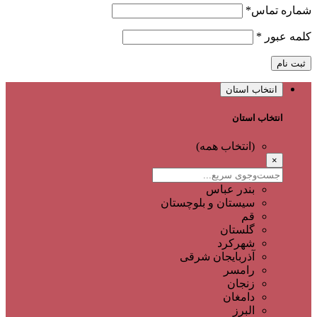
شماره تماس
*
کلمه عبور
*
ثبت نام
انتخاب استان
انتخاب استان
(انتخاب همه)
×
بندر عباس
سیستان و بلوچستان
قم
گلستان
شهرکرد
آذربایجان شرقی
رامسر
زنجان
دامغان
البرز