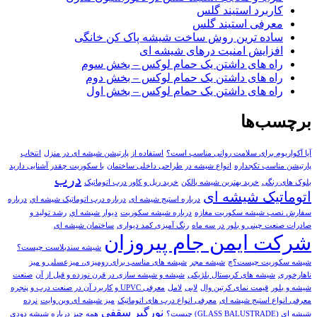
کاربرد استیند گلس
معرفی استیند گلس
ساده ترین روش ساخت شیشه پاک کن خانگی
افزایش امنیت درهای شیشه ای
راه های داشتن یک حمام لوکس – بخش سوم
راه های داشتن یک حمام لوکس – بخش دوم
راه های داشتن یک حمام لوکس – بخش اول
برچسب‌ها
آیا آکواریوم برای سلامت روانی مناسب است؟
استفاده از پارتیشن شیشه ای در منزل
انتخاب
پارتیشن مناسب تکجداره
انواع شیشه در طراحی داخلی ساختمان
با سکوریت چقدر آشنایی دارید
درب
بلوک های رنگی
خريد بهترين شيشه بالکن
خرید ریل و کاور درب اتوماتیک
اتوماتیک شیشه ای
درباره استیج شیشه ای
درباره درب اتوماتيک شيشه اي
درباره
سفارش نصب شیشه سکوریت مغازه
درباره شیشه سکوریت
ديوار شيشه اي
رشد تولید و
صادرات صنعت چینی و بلور در سه ماه
رنگ آمیزی کمد دیواری
ساختمان شیشه ای
شرکت ایمن جام پیروزان
شیشه سندبلاست چیست؟
شیشه سکوریت چیست؟چ
شیشه مجر
شیشه های مناسب برای رومیزی، میزعسلی و میز
ناهارخوری
شیشه های کریستال بلژیکی
شیشه و شیشه سازی در قرن نوزده و قبل از آن
صنعت
شیشه و بلور
قیمت نمای کرتین وال
لابی
لامل
معرفی UPVC و کاربرد آن در صنعت درب و پنجره
معرفی انواع استیج شیشه ای
معرفی انواع درب های اتوماتیک
میز شیشه ای وین وایت
نرده
نورگیر سقفی
شیشه ای (GLASS BALUSTRADE) چیست؟
همه چیز درباره شیشه دودی