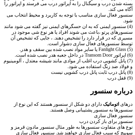
بسته شدن درب و سیگنال را به اپراتور درب می فرستد و اپراتور را
آگاه می کند.
سنسور فعال سازی مناسب با توجه به کاربرد و محیط انتخاب می
شود.
(4) سنسور ایمنی که به ان حسگرهای ایمنی نیز گفته می شود مانند
سنسورهای پرتو ،باعث می شوند افراد یا هر نوع شی موجود در
مسیری که در قرار دارد را تشخیص دهند. ، جایی که تشخیص آن
توسط سنسورهای فعال سازی دشوار است.
(5) Fanlight Glass یا سایر مواد نصب شده بین سقف و هدر.
(6) اپراتور Transom Door در داخل جعبه هدر نصب شده است.
(7) پانل کشویی درب اغلب از موادی مانند شیشه معتدل ، آلومینیوم
و فولاد ضد زنگ استفاده می شود.
(8) پانل درب ثابت پانل درب کشویی نیست
(9) قفل درب
درباره سنسور
درهای
اتوماتیک
دارای دو شکل از سنسور هستند که این نوع از
سنسورها به سنسور پشتیبانی وصل هستند.
سنسور فعال سازی
سنسور برای باز کردن درب
نوع های متفاوت سنسورها به طور مثال سنسور مادون قرمز و
سوییچ که سبب فعال سازی خواهند شد. سنسور فعال سازی