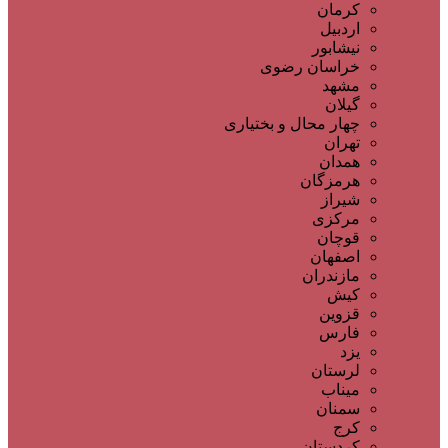
کرمان
اردبیل
نیشابور
خراسان رضوی
مشهد
گیلان
چهار محال و بختیاری
تهران
همدان
هرمزگان
شیراز
مرکزی
قوچان
اصفهان
مازندران
کیش
قزوین
فارس
یزد
لرستان
میناب
سمنان
کرج
کردستان