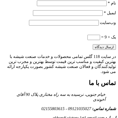
نام
*
ایمیل
*
وب‌سایت
یک + 9 =
در سایت 118 گلس تمامی محصولات و خدمات صنعت شیشه با
بهترین کیفیت و مناسب ترین قیمت توسط بهترین و مجرب ترین
تولیدکنندگان و فعالان صنعت شیشه کشور بصورت یکپارجه ارائه
می شود.
تماس با ما
خیام جنوبی، نرسیده به سه راه مختاری پلاک 90 آقای
آخوندی
شماره تماس:
09121035027 - 02155803615
ایمیل:
akhondi.victory [at] gmail.com