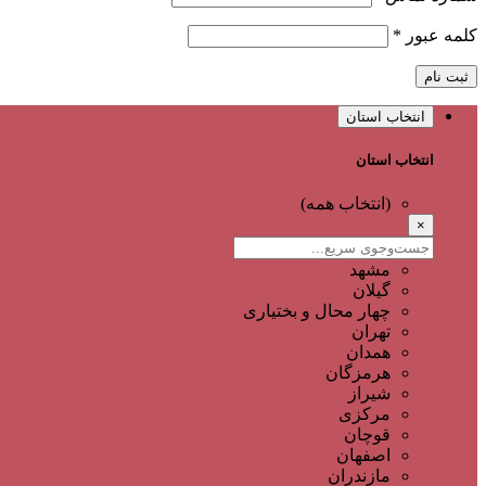
کلمه عبور
*
ثبت نام
انتخاب استان
انتخاب استان
(انتخاب همه)
×
مشهد
گیلان
چهار محال و بختیاری
تهران
همدان
هرمزگان
شیراز
مرکزی
قوچان
اصفهان
مازندران