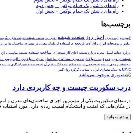
راه های داشتن یک حمام لوکس – بخش دوم
راه های داشتن یک حمام لوکس – بخش اول
برچسب‌ها
اخبار روز صنعت شیشه
آلومینوم
آینه ونیزی
اخبار روز صنعت شیشه،شیشه های رنگی،
عکس و توضیحات
انواع یراق آلات
تاریخچه ی استفاده از تکنیک تیفانی در معماری ساختمان ها در ایر
ساخت شیشه
درباره حفاظ استیل پنجره
درباره شیشه اجاق گاز صفحه ای
شيشه مناسب براي دس
شیشه در حین پخت
قیمت انواع شیشه مورد استفاده در ساختمان
معرفی انواع پنجره آلومینیومی دو
برجسته بر روی شیشه
نحوه حمل شیشه سکوریت و نکات لازم آن
نحوه صحیح سوراخکاری شیشه 
UPVC به سبک معماری ایرانی اسلامی
کرکره رول گیتر
درب سکوریت چیست و چه کاربردی دارد
درب‌های سکیوریت یکی از مهم‌ترین اجزای ساختمان‌های مدرن و امنیتی
در مکان‌هایی که امنیت و استحکام اهمیت زیادی دارد، مورد استفاده 
بیشتر بخوانید