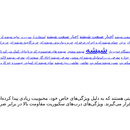
اخبار صنعت شيشه
اخبار صنعت شیشه
صنعت شیشه
استفاده از سرب در تولید شیشه کر
ان
تزئین
حمام شیشه ای و اجرای حرفه ای
خريد دیوارپوش شیشه ای
خرید آلاچیق شیشه ای
خرید ا
شیشه
تگاه خودپرداز
شیشه مشجر
شیشه های هوشمندی که به نابینایان کمک می کند تا 
 جداره
معرفی درب اتوماتیک شیشه ای منحنی
معرفی شیشه اجاق گاز صفحه ای
معرفی شیشه لاکوبل
سکوریت
نصب شیشه سکوریت
نقاشی
نقاشی روی شیشه
نمای شیشه ای اسپایدر چیست و چه کاربر
 هستند که به دلیل ویژگی‌های خاص خود، محبوبیت زیادی پیدا کرده‌ان
قرار می‌گیرند. ویژگی‌های درب‌های سکیوریت مقاومت بالا در برابر ض