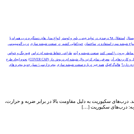
یستال
استقلال ۹۸ درصدی در تولید چینی، بلور و لوستر
انواع مدل های دستگیره درب همراه با
نواع شیشه مورد استفاده در ساختمان
خودکفایی کشور در صنعت شیشه سازی
درب آلومینیومی
مناظر بیرون را لمس کنند
صنعت شیشه و آینه
طراحی حفاظ شیشه ای تراس
فیوزینگ و خواص
 و کاربردهای آن
معرفی نمای کرتین وال شیشه ای درپوش دار (COVER CAP)
نحوه ایجاد طرح
دی دارد؟
هالوگرافیک
همه چیز درباره صنعت شیشه سازی
پنجره ارسی؛ نسل جدید پنجره های
د. درب‌های سکیوریت به دلیل مقاومت بالا در برابر ضربه و حرارت،
ربه: درب‌های سکیوریت […]