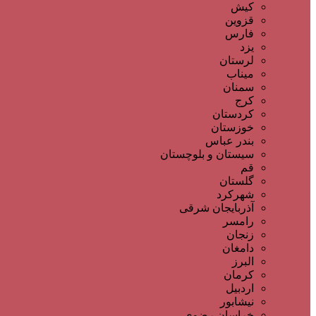
کیش
قزوین
فارس
یزد
لرستان
میناب
سمنان
کرج
کردستان
خوزستان
بندر عباس
سیستان و بلوچستان
قم
گلستان
شهرکرد
آذربایجان شرقی
رامسر
زنجان
دامغان
البرز
کرمان
اردبیل
نیشابور
خراسان رضوی