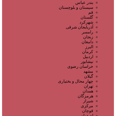
بندر عباس
سیستان و بلوچستان
قم
گلستان
شهرکرد
آذربایجان شرقی
رامسر
زنجان
دامغان
البرز
کرمان
اردبیل
نیشابور
خراسان رضوی
مشهد
گیلان
چهار محال و بختیاری
تهران
همدان
هرمزگان
شیراز
مرکزی
قوچان
اصفهان