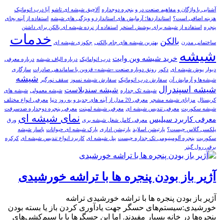
آشنایی با واژگان و مفاهیم صنعت در و پنجره دوجداره
آلاچیق شیشه ای تاشو
آیا درب اتوماتیک
هزینه اضافی است؟
استانداردها؛ آزمایش های استاندارد و ویژگی های شیشه
استفاده از آینه بجای
پنجره
استفاده از شیشه برای پوشش استخر
استفاده از نرده شیشه ای بالکن برای داشتن
خدمات
بالکن
ساختمانی مدرن
بهترین شیشه های جام بالکنی
جکوزی شیشه ای
شیشه
خرید شيشه وين وايت
درب اتواماتیک
درباره الیاف شیشه
درباره معرفی
دیوار پوش شیشه ای
دکور
رونق دوباره صنعت «شیشه» قزوین با ساماندهی صادرات
سازگاری
شيشه
شیشه‌ها و آزمایش آن
سفارش درب اتوماتيک
سفارش شيشه نسوز
سقف نورگیر
شیشه اسپندرال
شیشه سندبلاست
شیشه تک جداره
شیشه معمولی
شیشه های
کریستال
مزایای شیشه مشجر
معرفی 20 مدل از آینه های جدید و به روز دنیا
معرفی انواع مختلف
شیشه سکوریت
معرفی تندیس شیشه ای
معرفی شیشه لمینت
معرفی پنجره دوجداره ضدسرقت
نمای شیشه ای
معرفی کاربرد سیلیس
معرفی کامل شغل شیشه بری
ورق
پلکسی گلاس چیست؟
پارتيشن اسلايد
پارتیشن اداری
پارک شیشه ای حیوانات
پاسار شيشه
سکوريت
پنجره آلومینیومی تک جداره چیست
پنل شیشه ای
کاربرد انواع تندیس شیشه ای
کرکره
برقی رول گیتر
آژیر باز بودن پنجره ها با تراشه خورشیدی
آژیر باز بودن پنجره ها با تراشه خورشیدی تراشه
خورشیدی:سیستم‌های حسگر جهت یادآوری کردن باز یا بسته بودن
پنجره‌ها در خانه بسیار مفیدند. اما این حسگر‌ها یا با سیم‌کشی‌های