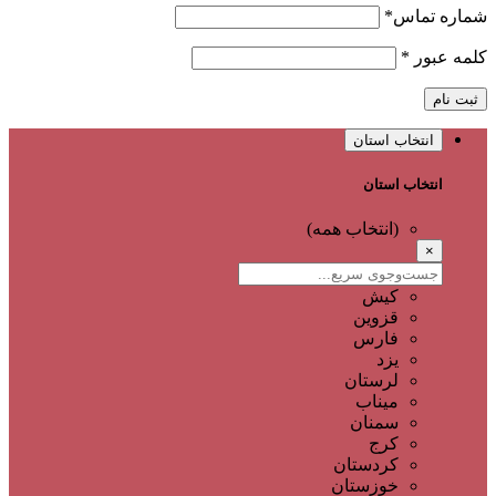
شماره تماس
*
کلمه عبور
*
ثبت نام
انتخاب استان
انتخاب استان
(انتخاب همه)
×
کیش
قزوین
فارس
یزد
لرستان
میناب
سمنان
کرج
کردستان
خوزستان