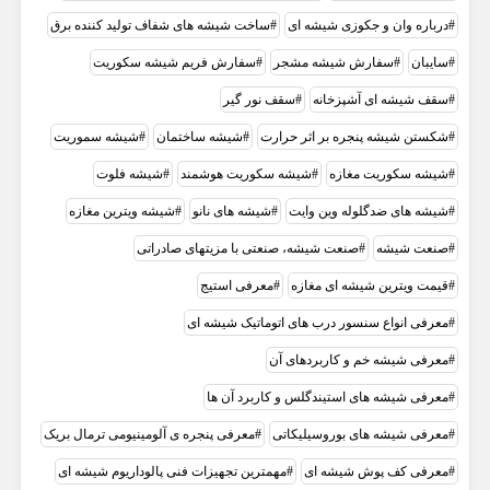
درباره وان و جکوزی شیشه ای
ساخت شیشه های شفاف تولید کننده برق
سایبان
سفارش شيشه مشجر
سفارش فریم شیشه سکوریت
سقف شیشه ای آشپزخانه
سقف نور گیر
شکستن شیشه پنجره بر اثر حرارت
شیشه ساختمان
شیشه سموریت
شیشه سکوریت مغازه
شیشه سکوریت هوشمند
شیشه فلوت
شیشه های ضدگلوله وین وایت
شیشه های‌ نانو
شیشه ویترین مغازه
صنعت شیشه
صنعت شیشه، صنعتی با مزیتهای صادراتی
قيمت ویترین شیشه ای مغازه
معرفی استیج
معرفی انواع سنسور درب های اتوماتیک شیشه ای
معرفی شیشه خم و کاربردهای آن
معرفی شیشه های استیندگلس و کاربرد آن ها
معرفی شیشه‌ های بوروسیلیکاتی
معرفی پنجره ی آلومینیومی ترمال بریک
معرفی کف پوش شیشه ای
مهمترین تجهیزات فنی پالوداریوم شیشه ای