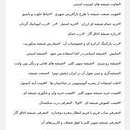
تفاوت شیشه های لمینیت امنیتی
تقویت صنعت شیشه با طرح بازآفرینی شهری
حیاط خلوت و پاسیو
خريد حمام شيشه اي ارزان
خرید استیل
در
درب اتوماتیک گردان
درباره شیشه اجاق گاز
درب حمام
درب پارکینگ کرکره ای و خصوصیات آن
سفارش شیشه سکوریت
سلیس
شيشه اسپايدر در کجا استفاده مي شود
شيشه امنيتي
شیشه رو میزی
شیشه سوپر کلیر
شیشه های لعابی و رنگی وین وایت
شیشه‌گری و سیر تحول آن در ایران (بخش دوم)
صنعت شيشه
علت استفاده از پنجره آلومینیومی در ساختمان ها
قیمت آینه کنسول
قیمت خرید شیشه سوپر کلیر
قیمت خرید وان و جکوزی شیشه ای
قیمت کفپوش شیشه ای
لولا
معرفی درب سکشنال
معرفی ساب فریم یا فریم انتظار پنجره دوجداره
معرفی شیشه اجاق گاز
معرفی شیشه سوپر کلیر یا فوق شفاف و کاربردهای آن