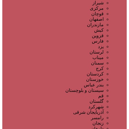
شیراز
مرکزی
قوچان
اصفهان
مازندران
کیش
قزوین
فارس
یزد
لرستان
میناب
سمنان
کرج
کردستان
خوزستان
بندر عباس
سیستان و بلوچستان
قم
گلستان
شهرکرد
آذربایجان شرقی
رامسر
زنجان
دامغان