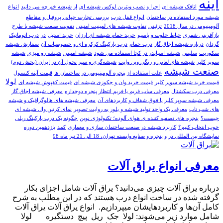
آینه
اتاقک شیشه ای
اجرا و نصب ویترین لوکس شیشه ای
از شیشه خم چه می دانید
انواع
شیشه مورد استفاده در ساختمان
انواع قفل درب
بررسی تجارت جهانی پروفیل و مقاطع
آلومینیومی در سال 2018
تزئینی
تفاوت شیشه های لمینیت امنیتی
تقویت صنعت شیشه با طرح
بازآفرینی شهری
حیاط خلوت و پاسیو
خريد حمام شيشه اي ارزان
خرید استیل
در
درب اتوماتیک
گردان
درباره شیشه اجاق گاز
درب حمام
درب پارکینگ کرکره ای و خصوصیات آن
سفارش شیشه
سکوریت
سلیس
شيشه اسپايدر در کجا استفاده مي شود
شيشه امنيتي
شیشه رو میزی
شیشه
سوپر کلیر
شیشه های لعابی و رنگی وین وایت
شیشه‌گری و سیر تحول آن در ایران (بخش دوم)
صنعت شيشه
علت استفاده از پنجره آلومینیومی در ساختمان ها
قیمت آینه کنسول
لولا
قیمت خرید شیشه سوپر کلیر
قیمت خرید وان و جکوزی شیشه ای
قیمت کفپوش شیشه ای
معرفی درب سکشنال
معرفی ساب فریم یا فریم انتظار پنجره دوجداره
معرفی شیشه اجاق گاز
معرفی شیشه سوپر کلیر یا فوق شفاف و کاربردهای آن
معرفی شیشه های هالوگرافیک و شیشه
های شب تاب
معرفی یک واحد تولید شیشه و بلور به روایت تصویر
نمای کرتین وال شیشه ای
چیست؟
پنجره های تصفیه کننده ی هوای آلوده؛ تکنولوژی نوین
چگونه یک درب پارکینگ ریلی
خوب انتخاب کنیم؟
کاربرد شیشه در صنعت ساختمان سازی و معماری
کمد
یازدهمین دوره
نمایشگاه بین المللی در و پنجره و صنایع وابسته تهران، 18 الی 21 تیر ماه 98
معرفی انواع یراق آلات
درباره یراق آلات چیزی می‌دانید؟ یراق آلات شامل اجزای بکار
گرفته شده در ساخت انواع درب هستند که در این مطلب به شرح
کامل آن‌ها و کاربردهایشان می‎پردازیم. انواع یراق آلات یراق آلات
شامل موارد زیر می‌شوند: لولا جک ریل پیچ دستگیره لولا