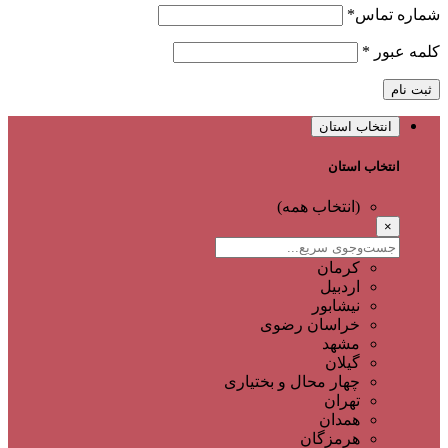
شماره تماس
*
کلمه عبور
*
ثبت نام
انتخاب استان
انتخاب استان
(انتخاب همه)
×
کرمان
اردبیل
نیشابور
خراسان رضوی
مشهد
گیلان
چهار محال و بختیاری
تهران
همدان
هرمزگان