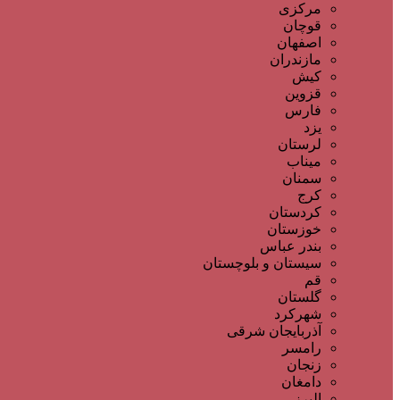
مرکزی
قوچان
اصفهان
مازندران
کیش
قزوین
فارس
یزد
لرستان
میناب
سمنان
کرج
کردستان
خوزستان
بندر عباس
سیستان و بلوچستان
قم
گلستان
شهرکرد
آذربایجان شرقی
رامسر
زنجان
دامغان
البرز