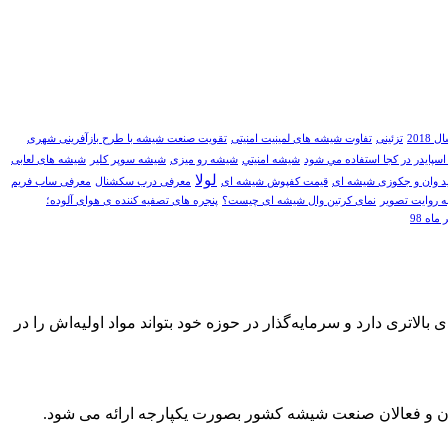
201
تزئینی
تفاوت شیشه های لمینیت امنیتی
تقویت صنعت شیشه با طرح بازآفرینی شهری
سپايدر در کجا استفاده مي شود
شيشه امنيتي
شیشه رو میزی
شیشه سوپر کلیر
شیشه های لعابی
لولا
د وان و جکوزی شیشه ای
قیمت کفپوش شیشه ای
معرفی درب سکشنال
معرفی ساب فریم
ه روایت تصویر
نمای کرتین وال شیشه ای چیست؟
پنجره های تصفیه کننده ی هوای آلوده؛
لاتری دارد و سرمایه‌گذار در حوزه خود بتواند مواد اولیه‌اش را در