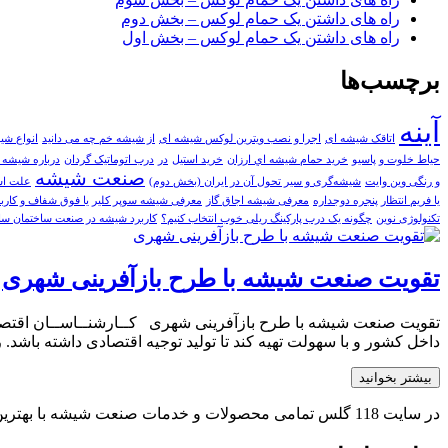
راه های داشتن یک حمام لوکس – بخش دوم
راه های داشتن یک حمام لوکس – بخش اول
برچسب‌ها
آینه
اتاقک شیشه ای
اجرا و نصب ویترین لوکس شیشه ای
از شیشه خم چه می دانید
انواع شی
حیاط خلوت و پاسیو
خريد حمام شيشه اي ارزان
خرید استیل
در
درب اتوماتیک گردان
درباره شیشه ا
صنعت شيشه
و رنگی وین وایت
شیشه‌گری و سیر تحول آن در ایران (بخش دوم)
علت است
یا فریم انتظار پنجره دوجداره
معرفی شیشه اجاق گاز
معرفی شیشه سوپر کلیر یا فوق شفاف و کارب
تکنولوژی نوین
چگونه یک درب پارکینگ ریلی خوب انتخاب کنیم؟
کاربرد شیشه در صنعت ساختمان سا
تقویت صنعت شیشه با طرح بازآفرینی شهری
تقویت صنعت شیشه با طرح بازآفرینی شهری کــارشنــاســان اقتصــادی 
داخل کشور و با سهولت تهیه کند تا تولید توجیه اقتصادی داشته باشد.
بیشتر بخوانید
در سایت 118 گلس تمامی محصولات و خدمات صنعت شیشه با بهترین کیفیت و مناسب ترین قیمت توسط بهترین و مجرب ترین تولیدکنندگان و فعالان صنعت شیشه کشور بصورت یکپارجه ارائه می شود.