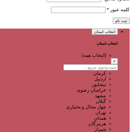
کلمه عبور
*
ثبت نام
انتخاب استان
انتخاب استان
(انتخاب همه)
×
کرمان
اردبیل
نیشابور
خراسان رضوی
مشهد
گیلان
چهار محال و بختیاری
تهران
همدان
هرمزگان
شیراز