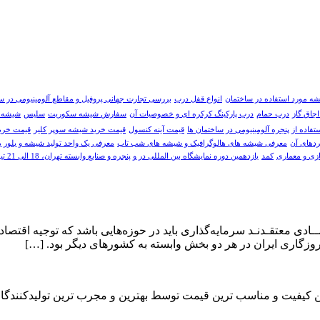
شه مورد استفاده در ساختمان
انواع قفل درب
بررسی تجارت جهانی پروفیل و مقاطع آلومینیومی در سال 8
جاق گاز
درب حمام
درب پارکینگ کرکره ای و خصوصیات آن
سفارش شیشه سکوریت
سلیس
شيشه ا
فاده از پنجره آلومینیومی در ساختمان ها
قیمت آینه کنسول
قیمت خرید شیشه سوپر کلیر
قیمت خری
ردهای آن
معرفی شیشه های هالوگرافیک و شیشه های شب تاب
معرفی یک واحد تولید شیشه و بلور ب
زی و معماری
کمد
یازدهمین دوره نمایشگاه بین المللی در و پنجره و صنایع وابسته تهران، 18 الی 21 تیر ماه 98
معتقـدنـد سرمایه‌گذاری باید در حوزه‌هایی باشد که توجیه اقتصادی با
 روزگاری ایران در هر دو بخش وابسته به کشورهای دیگر بود. […]