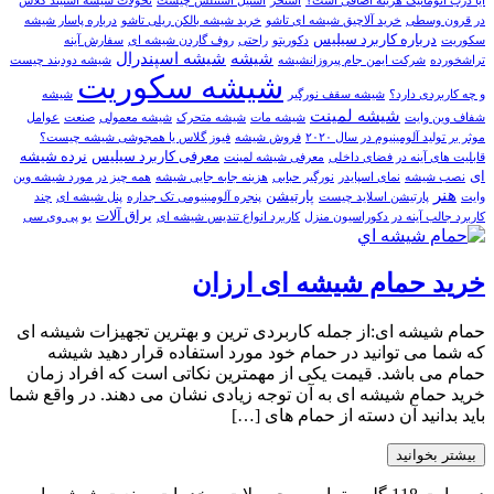
آیا درب اتوماتیک هزینه اضافی است؟
استخر
استيل استنلس چيست
تحولات شیشه استیند گلاس
در قرون وسطی
خرید آلاچیق شیشه ای تاشو
خرید شیشه بالکن ریلی تاشو
درباره پاسار شيشه
درباره کاربرد سیلیس
سکوريت
دکوریتو
راحتی
روف گاردن شیشه ای
سفارش آينه
شيشه
شیشه اسپندرال
تراشخورده
شرکت ایمن جام پیروزانشیشه
شیشه دودبند چیست
شیشه سکوریت
و چه کاربردی دارد؟
شیشه سقف نورگیر
شیشه
شیشه لمینت
شفاف وین وایت
شیشه مات
شیشه متحرک
شیشه معمولی
صنعت
عوامل
موثر بر تولید آلومینیوم در سال ۲۰۲۰
فروش شیشه
فیوز گلاس یا همجوشی شیشه چیست؟
معرفی کاربرد سیلیس
نرده شیشه
قابلیت های آینه در فضای داخلی
معرفی شیشه لمینت
ای
نصب شیشه
نمای اسپایدر
نورگیر حبابی
هزینه جابه جایی شیشه
همه چيز در مورد شيشه وين
هنر
پارتیشن
وايت
پارتيشن اسلايد چيست
پنجره آلومینیومی تک جداره
پنل شیشه ای
چند
یراق آلات
کاربرد جالب آینه در دکوراسیون منزل
کاربرد انواع تندیس شیشه ای
یو پی وی سی
خرید حمام شیشه ای ارزان
حمام شیشه ای:از جمله کاربردی ترین و بهترین تجهیزات شیشه ای
که شما می توانید در حمام خود مورد استفاده قرار دهید شیشه
حمام می باشد. قیمت یکی از مهمترین نکاتی است که افراد زمان
خرید حمام شیشه ای به آن توجه زیادی نشان می دهند. در واقع شما
باید بدانید آن دسته از حمام های […]
بیشتر بخوانید