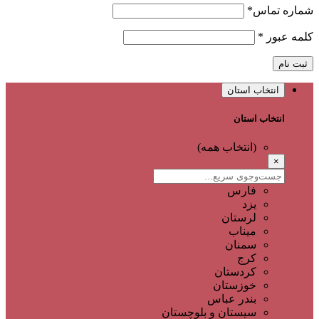
شماره تماس
*
کلمه عبور
*
ثبت نام
انتخاب استان
انتخاب استان
(انتخاب همه)
×
فارس
یزد
لرستان
میناب
سمنان
کرج
کردستان
خوزستان
بندر عباس
سیستان و بلوچستان