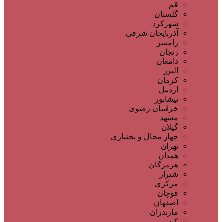
قم
گلستان
شهرکرد
آذربایجان شرقی
رامسر
زنجان
دامغان
البرز
کرمان
اردبیل
نیشابور
خراسان رضوی
مشهد
گیلان
چهار محال و بختیاری
تهران
همدان
هرمزگان
شیراز
مرکزی
قوچان
اصفهان
مازندران
کیش