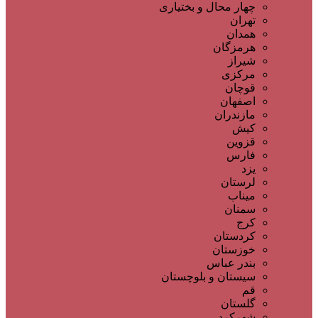
چهار محال و بختیاری
تهران
همدان
هرمزگان
شیراز
مرکزی
قوچان
اصفهان
مازندران
کیش
قزوین
فارس
یزد
لرستان
میناب
سمنان
کرج
کردستان
خوزستان
بندر عباس
سیستان و بلوچستان
قم
گلستان
شهرکرد