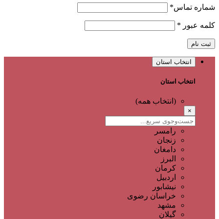
شماره تماس
*
کلمه عبور
*
ثبت نام
انتخاب استان
انتخاب استان
(انتخاب همه)
×
رامسر
زنجان
دامغان
البرز
کرمان
اردبیل
نیشابور
خراسان رضوی
مشهد
گیلان