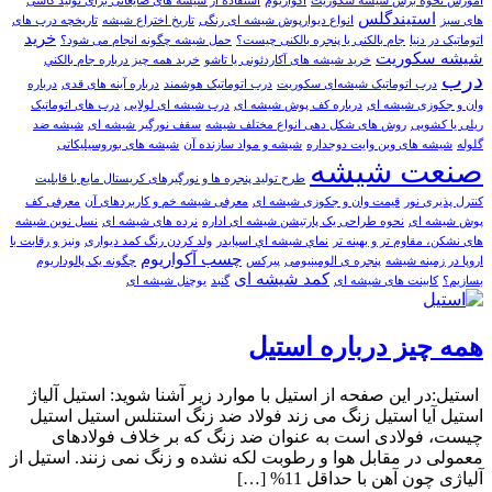
آموزش نحوه برش شیشه سکوریت
آکواریوم
استفاده از شیشه های ضایعاتی برای تولید کاشی
استیندگلس
های سبز
انواع دیوارپوش شیشه ای رنگی
تاریخ اختراع شیشه
تاریخچه درب های
خرید
اتوماتیک در دنیا
جام بالکنی یا پنجره بالکنی چیست؟
حمل شیشه چگونه انجام می شود؟
شیشه سکوریت
خرید شیشه های آکاردئونی یا تاشو
خرید همه چيز درباره جام بالکني
درب
درب اتوماتیک شیشه‌ای سکوریت
درب اتوماتیک هوشمند
درباره آینه های قدی
درباره
وان و جکوزی شیشه ای
درباره کف پوش شیشه ای
درب شیشه ای لولایی
درب های اتوماتیک
ریلی یا کشویی
روش های شکل دهی انواع مختلف شیشه
سقف نورگیر شیشه ای
شیشه ضد
گلوله
شیشه های وین وایت دوجداره
شیشه و مواد سازنده آن
شیشه‌ های بوروسیلیکاتی
صنعت شیشه
طرح تولید پنجره ها و نورگیرهای کریستال مایع با قابلیت
کنترل پذیری نور
قیمت وان و جکوزی شیشه ای
معرفی شیشه خم و کاربردهای آن
معرفی کف
پوش شیشه ای
نحوه طراحی یک پارتیشن شیشه ای اداره
نرده های شیشه ای
نسل نوین شیشه
های نشکن، مقاوم تر و بهینه تر
نماي شيشه اي اسپايدر
ولد کردن رنگ کمد دیواری
ونیز و رقابت با
چسب آکواریوم
اروپا در زمینه شیشه
پنجره ی الومینیومی
پیرکس
چگونه یک پالوداریوم
کمد شیشه ای
بسازیم؟
کابینت های شیشه ای
گنبد
یوچنل شیشه‌ ای
همه چیز درباره استیل
استیل:در این صفحه از استیل با موارد زیر آشنا شوید: استیل آلیاژ
استیل آیا استیل زنگ می زند فولاد ضد زنگ استنلس استیل استیل
چیست، فولادی است به عنوان ضد زنگ که بر خلاف فولادهای
معمولی در مقابل هوا و رطوبت لکه نشده و زنگ نمی زنند. استیل از
آلیاژی چون آهن با حداقل 11% […]