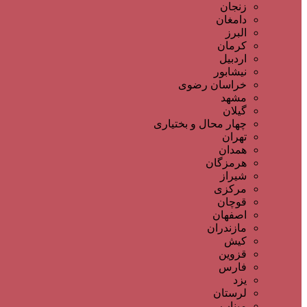
زنجان
دامغان
البرز
کرمان
اردبیل
نیشابور
خراسان رضوی
مشهد
گیلان
چهار محال و بختیاری
تهران
همدان
هرمزگان
شیراز
مرکزی
قوچان
اصفهان
مازندران
کیش
قزوین
فارس
یزد
لرستان
میناب