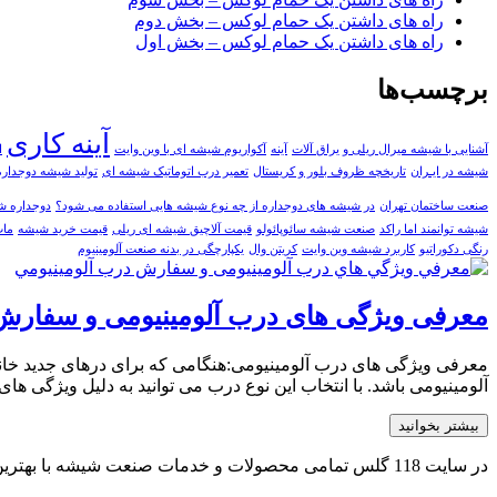
راه های داشتن یک حمام لوکس – بخش دوم
راه های داشتن یک حمام لوکس – بخش اول
برچسب‌ها
آینه کاری
آشنایی با شیشه میرال ریلی و یراق آلات
آينه
آکواریوم شیشه ای با وین وایت
ا
شیشه در ایـران
تاریخچه ظروف بلور و کریستال
تعمیر درب اتوماتیک شیشه ای
تولید شیشه دوجداره
صنعت ساختمان تهران
در شیشه های دوجداره از چه نوع شیشه هایی استفاده می شود؟
دوجداره ش
شیشه توانمند اما راکد
صنعت شیشه سائوپائولو
قیمت آلاچیق شیشه ای ریلی
قیمت خرید شیشه
مات
رنگی دکوراتیو
کاربرد شیشه وین وایت
کریتن وال
یکپارچگی در بدنه صنعت آلومینیوم
معرفی ویژگی های درب آلومینیومی و سفارش 
معرفی ویژگی های درب آلومینیومی:هنگامی که برای درهای جدید خانه 
آلومینیومی باشد. با انتخاب این نوع درب می توانید به دلیل ویژگی ه
بیشتر بخوانید
در سایت 118 گلس تمامی محصولات و خدمات صنعت شیشه با بهترین کیفیت و مناسب ترین قیمت توسط بهترین و مجرب ترین تولیدکنندگان و فعالان صنعت شیشه کشور بصورت یکپارجه ارائه می شود.