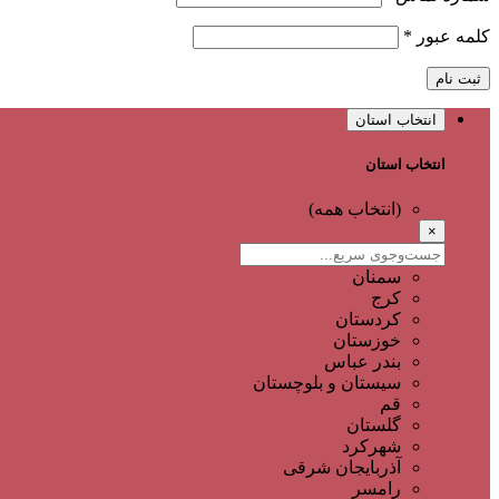
کلمه عبور
*
ثبت نام
انتخاب استان
انتخاب استان
(انتخاب همه)
×
سمنان
کرج
کردستان
خوزستان
بندر عباس
سیستان و بلوچستان
قم
گلستان
شهرکرد
آذربایجان شرقی
رامسر