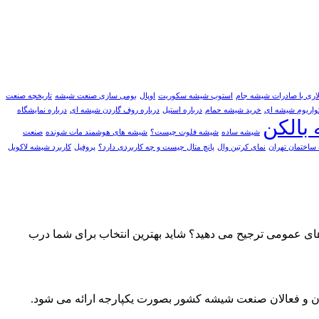
استوپ شیشه سکوریت
اوپال
بومی سازی صنعت شیشه
تاریخچه صنعت
واریوم شیشه ای
خرید شیشه حمام
درباره استیل
درباره روف گاردن شیشه ای
درباره نمایشگاه
بالکن
شیشه ساده
شیشه فلوت چیست؟
شیشه های هوشمند مات شونده
صنعت
ساختمان تهران
نمای کرتین وال
پانچ متال چیست و چه کاربردی دارد؟
پروفیل
کاربرد شیشه لاکوبل
 های عمومی ترجیح می دهید؟ شاید بهترین انتخاب برای شما درب