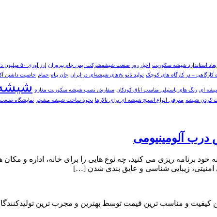
بعاد استاندارد شیشه سکوریت
اخیار روز صنعت شیشهشرکت ایمن جام پیروزان
ارز آوری ۵۰ میلیون دلاری با صادرات شیشه جام
 کارگاهی – در کارگاه های کوچک
تولید نانو نخ‌های شیشه‌ای در ایران
جان پناه
حمام
خاصیت داشتن آک
شیشه 
یشه ای
رنگ های پاستیلی مناسب اتاق کودکان
سفارش نصب شیشه سکوریت مغازه
 کردن شیشه
معرفی انواع استیج شیشه ای برای تالارها
نحوه ساخت شیشه مشجر
نمایشگاه صنعت 
درب آلومینیومی
خود برنامه ریزی می کنید، چه نوع هایی را برای خانه، اداره و مکان
ای امنیتی، زیبایی شناسی و عایق بندی شدن […]