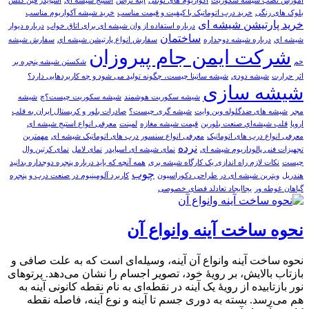
آموزش نصب شیشه سکوریت
آکواریوم های تونلی
آینه تراش
استیج شیشه ای
اسپایدر فین گلس
بلوک های رنگی
خرید درب اتوماتیک با کيفيت و قيمت مناسب
خرید شیشه آکواریوم مناسب
خرید پارتیشن شیشه ای
درباره استفاده از وان شیشه ای برای اتاق خواب
درباره ديوار
ساختمان
شيشه اي
درباره شیشه دوجداره
سفارش انواع پارتيشن شيشه اي
سفارش شیشه
شرکت ایمن جام پیروزان
خم
شکستن شیشه پنجره بر
اثر حرارت
شیشه دودی
شیشه ساتینا چیست، چگونه تولید می شود و چه کاربردهایی دارد؟
شیشه سازی
شیشه سکوریت هوشمند
شیشه سکوریت چیست؟چ
شیشه
مجر
شیشه های ضدگلوله وین وایت
شیشه گری چیست؟
صادرات بلور و کریستال ایران به قلب
اروپا
قلب شيشه‌اي صنعت بلورين
قیمت شیشه مغازه
لمینت
معرفی انواع استیج شیشه ای
معرفی انواع درب های اتوماتیک
معرفی انواع سنسور درب های اتوماتیک شیشه ای
مهمترین
نرده
تجهیزات فنی پالوداریوم شیشه ای
نمای شیشه ای اسپایدر
نمای لامل
نمای کرتین وال
چیست
نکات لازم راه اندازی یک کارگاه شیشه بری
همه آنچه که باید درباره پنجره دوجداره بدانید
چوب
هندریل
ویترین شیشه ای در طراحی دکوراسیون
کاربرد آلومینیوم در صنعت درب و پنجره
گیاهان غوطه ور
یجاایجاد تعادلد فضای خصوصی
نحوه ساخت آینه وانواع آن
نحوه ساخت آینه وانواع آن آینه، وسیله‌ای است که به علت صافی و
بازتاب بالایش، بر رویهٔ خود، تصویر اجسام را نشان می‌دهد. پرتوهای
نور بازتابیده از رویهٔ یک آینه در نقطه‌ای به نام نقطه کانونی آینه به
هم می‌رسد. بسته به دوری جسم تا آینه و نوع آینه، فاصله نقطه