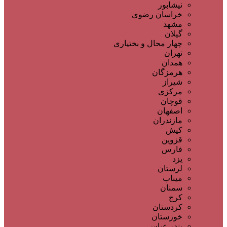
نیشابور
خراسان رضوی
مشهد
گیلان
چهار محال و بختیاری
تهران
همدان
هرمزگان
شیراز
مرکزی
قوچان
اصفهان
مازندران
کیش
قزوین
فارس
یزد
لرستان
میناب
سمنان
کرج
کردستان
خوزستان
بندر عباس