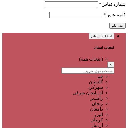
شماره تماس
*
کلمه عبور
*
ثبت نام
انتخاب استان
انتخاب استان
(انتخاب همه)
×
قم
گلستان
شهرکرد
آذربایجان شرقی
رامسر
زنجان
دامغان
البرز
کرمان
اردبیل