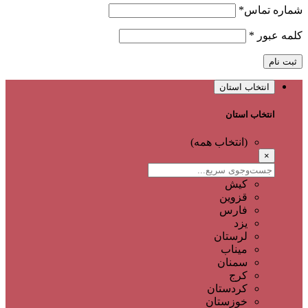
شماره تماس
*
کلمه عبور
*
ثبت نام
انتخاب استان
انتخاب استان
(انتخاب همه)
×
کیش
قزوین
فارس
یزد
لرستان
میناب
سمنان
کرج
کردستان
خوزستان