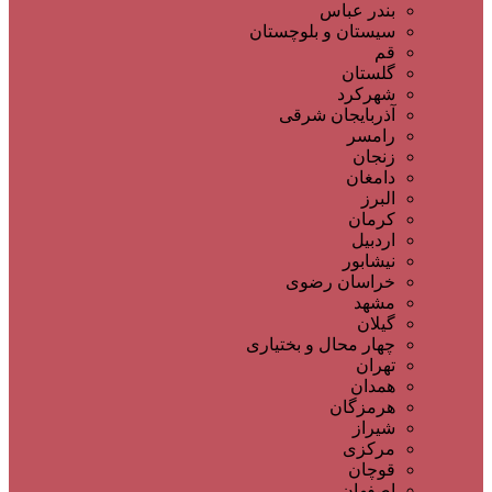
بندر عباس
سیستان و بلوچستان
قم
گلستان
شهرکرد
آذربایجان شرقی
رامسر
زنجان
دامغان
البرز
کرمان
اردبیل
نیشابور
خراسان رضوی
مشهد
گیلان
چهار محال و بختیاری
تهران
همدان
هرمزگان
شیراز
مرکزی
قوچان
اصفهان