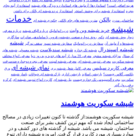
آشنایی با واژگان و مفاهیم صنعت در و پنجره دوجداره
آلاچیق شیشه ای تاشو
آیا درب اتوماتیک
هزینه اضافی است؟
استانداردها؛ آزمایش های استاندارد و ویژگی های شیشه
استفاده از آینه بجای
پنجره
استفاده از شیشه برای پوشش استخر
استفاده از نرده شیشه ای بالکن برای داشتن
خدمات
بالکن
ساختمانی مدرن
بهترین شیشه های جام بالکنی
جکوزی شیشه ای
شیشه
خرید شيشه وين وايت
درب اتواماتیک
درباره الیاف شیشه
درباره معرفی
دیوار پوش شیشه ای
دکور
رونق دوباره صنعت «شیشه» قزوین با ساماندهی صادرات
سازگاری
شيشه
شیشه‌ها و آزمایش آن
سفارش درب اتوماتيک
سفارش شيشه نسوز
سقف نورگیر
شیشه اسپندرال
شیشه سندبلاست
شیشه تک جداره
شیشه معمولی
شیشه های
کریستال
مزایای شیشه مشجر
معرفی 20 مدل از آینه های جدید و به روز دنیا
معرفی انواع مختلف
شیشه سکوریت
معرفی تندیس شیشه ای
معرفی شیشه لمینت
معرفی پنجره دوجداره ضدسرقت
نمای شیشه ای
معرفی کاربرد سیلیس
معرفی کامل شغل شیشه بری
ورق
پلکسی گلاس چیست؟
پارتيشن اسلايد
پارتیشن اداری
پارک شیشه ای حیوانات
پاسار شيشه
سکوريت
پنجره آلومینیومی تک جداره چیست
پنل شیشه ای
کاربرد انواع تندیس شیشه ای
کرکره
برقی رول گیتر
شیشه سکوریت هوشمند
شیشه سکوریت هوشمند:از گذشته تا کنون تغییرات زیادی در مصالح
ساختمانی ایجاد شده که مهم ترین کشف بشر برای صنعت
ساختمان، شیشه می باشد. شیشه از گذشته های دور کشف و در
موارد بسیاری مورد کاربرد قرار گرفت. امروزه شیشه دارای تنوع