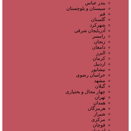
بندر عباس
سیستان و بلوچستان
قم
گلستان
شهرکرد
آذربایجان شرقی
رامسر
زنجان
دامغان
البرز
کرمان
اردبیل
نیشابور
خراسان رضوی
مشهد
گیلان
چهار محال و بختیاری
تهران
همدان
هرمزگان
شیراز
مرکزی
قوچان
اصفهان