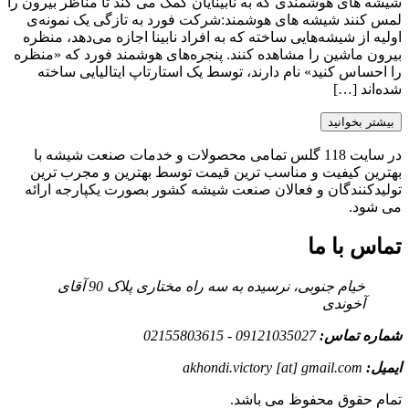
شیشه های هوشمندی که به نابینایان کمک می کند تا مناظر بیرون را
لمس کنند شیشه های هوشمند:شرکت فورد به تازگی یک نمونه‌ی
اولیه از شیشه‌هایی ساخته که به افراد نابینا اجازه می‌دهد، منظره
بیرون ماشین را مشاهده کنند. پنجره‌های هوشمند فورد که «منظره
را احساس کنید» نام دارند، توسط یک استارتاپ ایتالیایی ساخته
شده‌اند […]
بیشتر بخوانید
در سایت 118 گلس تمامی محصولات و خدمات صنعت شیشه با
بهترین کیفیت و مناسب ترین قیمت توسط بهترین و مجرب ترین
تولیدکنندگان و فعالان صنعت شیشه کشور بصورت یکپارجه ارائه
می شود.
تماس با ما
خیام جنوبی، نرسیده به سه راه مختاری پلاک 90 آقای
آخوندی
شماره تماس:
09121035027 - 02155803615
ایمیل:
akhondi.victory [at] gmail.com
تمام حقوق محفوظ می باشد.