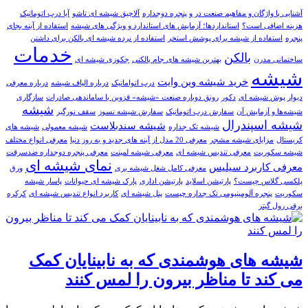
آشنایی با واژگان و مفاهیم صنعت در و پنجره دوجداره
آلاچیق شیشه ای تاشو
آیا درب اتوماتیک
هزینه اضافی است؟
استانداردها؛ آزمایش های استاندارد و ویژگی های شیشه
استفاده از آینه بجای
پنجره
استفاده از شیشه برای پوشش استخر
استفاده از نرده شیشه ای بالکن برای داشتن
خدمات
بالکن
ساختمانی مدرن
بهترین شیشه های جام بالکنی
جکوزی شیشه ای
شیشه
خرید شيشه وين وايت
درب اتواماتیک
درباره الیاف شیشه
درباره معرفی
دیوار پوش شیشه ای
دکور
رونق دوباره صنعت «شیشه» قزوین با ساماندهی صادرات
سازگاری
شيشه
شیشه‌ها و آزمایش آن
سفارش درب اتوماتيک
سفارش شيشه نسوز
سقف نورگیر
شیشه اسپندرال
شیشه سندبلاست
شیشه تک جداره
شیشه معمولی
شیشه های
کریستال
مزایای شیشه مشجر
معرفی 20 مدل از آینه های جدید و به روز دنیا
معرفی انواع مختلف
شیشه سکوریت
معرفی تندیس شیشه ای
معرفی شیشه لمینت
معرفی پنجره دوجداره ضدسرقت
نمای شیشه ای
معرفی کاربرد سیلیس
معرفی کامل شغل شیشه بری
ورق
پلکسی گلاس چیست؟
پارتيشن اسلايد
پارتیشن اداری
پارک شیشه ای حیوانات
پاسار شيشه
سکوريت
پنجره آلومینیومی تک جداره چیست
پنل شیشه ای
کاربرد انواع تندیس شیشه ای
کرکره
برقی رول گیتر
شیشه های هوشمندی که به نابینایان کمک
می کند تا مناظر بیرون را لمس کنند