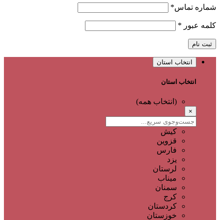
شماره تماس
*
کلمه عبور
*
ثبت نام
انتخاب استان
انتخاب استان
(انتخاب همه)
×
کیش
قزوین
فارس
یزد
لرستان
میناب
سمنان
کرج
کردستان
خوزستان