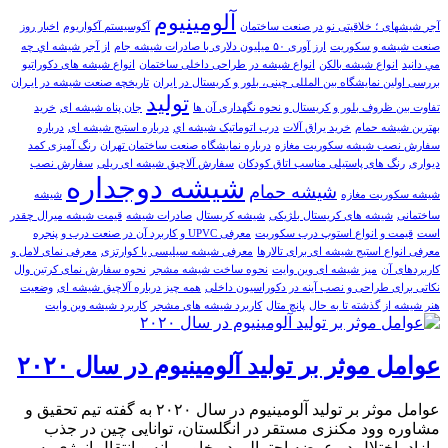
آلومینیوم
آجر‎ شیشه‎ای ؛ خلاقیتی نو در صنعت ساختمان
آکوسیستم آکواریوم
اخبار روز
صنعت شیشه و سکوریت
ارز آوری ۵۰ میلیون دلاری با صادرات شیشه جام
از آجر شيشه اي چه
مي دانيد
انواع شیشه بالکن
انواع شیشه در طراحی داخلی ساختمان
انواع شیشه های دکوراتیو
بررسی اولین نمایشگاه بین المللی چینی، بلور و کریستال در ایران
تاریخچه صنعت شیشه در ایـران
تولید
تفاوت بین ظروف بلور و کریستال و نحوه نگهداری آن ها
جان پناه شیشه ای
خرید
بهترین شیشه حمام
خرید یراق آلات
درب اتوماتيک شيشه اي
درباره استیج شیشه ای
درباره
سفارش نصب شیشه سکوریت مغازه
درباره نمایشگاه صنعت ساختمان تهران
رنگ آمیزی کمد
دیواری
رنگ های پاستیلی مناسب اتاق کودکان
سفارش آلاچیق شیشه ای ریلی
سفارش نصب
شیشه دوجداره
شیشه حمام
شیشه سکوریت مغازه
شیشه
ساختمانی
شیشه های کریستال بلژیکی
شیشه کریستال
صادرات شیشه
قیمت شیشه میرال چقدر
است
قیمت و انواع استوپ درب سکوریت
معرفی UPVC و کاربرد آن در صنعت درب و پنجره
معرفی انواع استیج شیشه ای برای تالارها
معرفی شیشه سیلیسی یا کوارتزی
معرفی نمای لامل و
کاربردهای آن
میز شیشه ای وین وایت
نحوه ساخت شیشه مشجر
نحوه سفارش نمای کرتین وال
نکاتی برای طراحی و نصب آینه در دکوراسیون داخلی
همه چیز درباره آلاچیق شیشه ای
وضعیت
هنر شیشه از گذشته تا به حال
پانچ متال
کاربرد شیشه های مشجر
کاربرد شیشه وین وایت
عوامل موثر بر تولید آلومینیوم در سال ۲۰۲۰
عوامل موثر بر تولید آلومینیوم در سال ۲۰۲۰ به گفته تیم تحقیق و
مشاوره وود مکنزی مستقر در انگلستان، توانایی چین در جذب
مازاد، اختلال در عرضه احتمالی در خاورمیانه و انتقال انرژی به