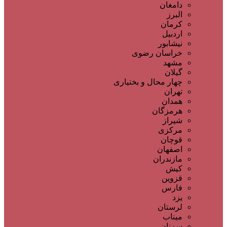
دامغان
البرز
کرمان
اردبیل
نیشابور
خراسان رضوی
مشهد
گیلان
چهار محال و بختیاری
تهران
همدان
هرمزگان
شیراز
مرکزی
قوچان
اصفهان
مازندران
کیش
قزوین
فارس
یزد
لرستان
میناب
سمنان