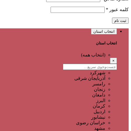
کلمه عبور
*
ثبت نام
انتخاب استان
انتخاب استان
(انتخاب همه)
×
شهرکرد
آذربایجان شرقی
رامسر
زنجان
دامغان
البرز
کرمان
اردبیل
نیشابور
خراسان رضوی
مشهد