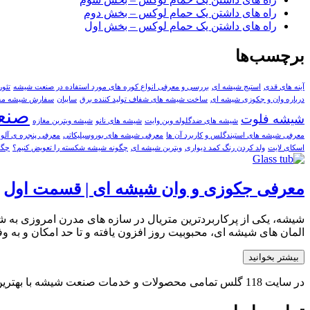
راه های داشتن یک حمام لوکس – بخش دوم
راه های داشتن یک حمام لوکس – بخش اول
برچسب‌ها
آینه های قدی
استیج شیشه ای
بررسی و معرفی انواع کوره های مورد استفاده در صنعت شیشه
تئو
درباره وان و جکوزی شیشه ای
ساخت شیشه های شفاف تولید کننده برق
سایبان
سفارش شيشه م
صنع
شیشه فلوت
شیشه های ضدگلوله وین وایت
شیشه های‌ نانو
شیشه ویترین مغازه
معرفی شیشه های استیندگلس و کاربرد آن ها
معرفی شیشه‌ های بوروسیلیکاتی
معرفی پنجره ی آلوم
اسکای لایت
ولد کردن رنگ کمد دیواری
ویترین شیشه ای
چگونه شیشه شکسته را تعویض کنیم؟
چگو
معرفی جکوزی و وان شیشه ای | قسمت اول
شیشه، یکی از پرکاربردترین متریال در سازه های مدرن امروزی به شما
المان های شیشه ای، محبوبیت روز افزون یافته و تا حد امکان و به 
بیشتر بخوانید
در سایت 118 گلس تمامی محصولات و خدمات صنعت شیشه با بهترین کیفیت و مناسب ترین قیمت توسط بهترین و مجرب ترین تولیدکنندگان و فعالان صنعت شیشه کشور بصورت یکپارجه ارائه می شود.