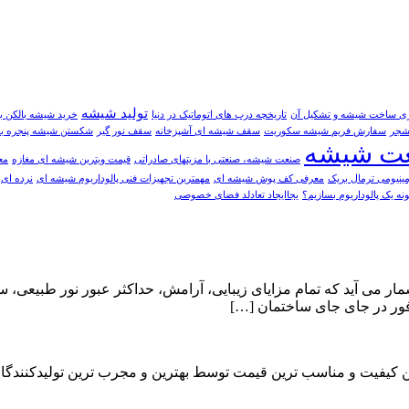
تولید شیشه
ری ساخت شیشه و تشکیل آن
تاریخچه درب های اتوماتیک در دنیا
خرید شیشه بالکن با
شجر
سفارش فریم شیشه سکوریت
سقف شیشه ای آشپزخانه
سقف نور گیر
شکستن شیشه پنجره بر
ت شیشه
صنعت شیشه، صنعتی با مزیتهای صادراتی
قيمت ویترین شیشه ای مغازه
مع
ینیومی ترمال بریک
معرفی کف پوش شیشه ای
مهمترین تجهیزات فنی پالوداریوم شیشه ای
نرده ای
نه یک پالوداریوم بسازیم؟
یجاایجاد تعادلد فضای خصوصی
ر می آید که تمام مزایای زیبایی، آرامش، حداکثر عبور نور طبیعی، سل
وفور در جای جای ساختمان […]