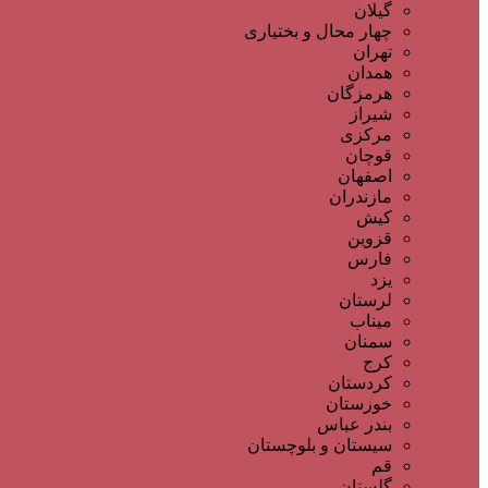
گیلان
چهار محال و بختیاری
تهران
همدان
هرمزگان
شیراز
مرکزی
قوچان
اصفهان
مازندران
کیش
قزوین
فارس
یزد
لرستان
میناب
سمنان
کرج
کردستان
خوزستان
بندر عباس
سیستان و بلوچستان
قم
گلستان