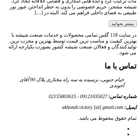
مات ترکیب کرد و ایده هایی ابتکاری و فضایی خلاقانه ایجاد کرد.
شیشه مشجر، حریم خصوصی را بدون به خطر انداختن عبور نور
طبیعی به فضای داخلی فراهم می کند. البته در […]
بیشتر بخوانید
در سایت 118 گلس تمامی محصولات و خدمات صنعت شیشه با
بهترین کیفیت و مناسب ترین قیمت توسط بهترین و مجرب ترین
تولیدکنندگان و فعالان صنعت شیشه کشور بصورت یکپارجه ارائه
می شود.
تماس با ما
خیام جنوبی، نرسیده به سه راه مختاری پلاک 90 آقای
آخوندی
شماره تماس:
09121035027 - 02155803615
ایمیل:
akhondi.victory [at] gmail.com
تمام حقوق محفوظ می باشد.