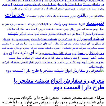
آشنایی با واژگان و مفاهیم صنعت در و پنجره دوجداره
آلاچیق شیشه ای تاشو
آیا درب اتوماتیک
هزینه اضافی است؟
استانداردها؛ آزمایش های استاندارد و ویژگی های شیشه
استفاده از آینه بجای
پنجره
استفاده از شیشه برای پوشش استخر
استفاده از نرده شیشه ای بالکن برای داشتن
خدمات
بالکن
ساختمانی مدرن
بهترین شیشه های جام بالکنی
جکوزی شیشه ای
شیشه
خرید شيشه وين وايت
درب اتواماتیک
درباره الیاف شیشه
درباره معرفی
دیوار پوش شیشه ای
دکور
رونق دوباره صنعت «شیشه» قزوین با ساماندهی صادرات
سازگاری
شيشه
شیشه‌ها و آزمایش آن
سفارش درب اتوماتيک
سفارش شيشه نسوز
سقف نورگیر
شیشه اسپندرال
شیشه سندبلاست
شیشه تک جداره
شیشه معمولی
شیشه های
کریستال
مزایای شیشه مشجر
معرفی 20 مدل از آینه های جدید و به روز دنیا
معرفی انواع مختلف
شیشه سکوریت
معرفی تندیس شیشه ای
معرفی شیشه لمینت
معرفی پنجره دوجداره ضدسرقت
نمای شیشه ای
معرفی کاربرد سیلیس
معرفی کامل شغل شیشه بری
ورق
پلکسی گلاس چیست؟
پارتيشن اسلايد
پارتیشن اداری
پارک شیشه ای حیوانات
پاسار شيشه
سکوريت
پنجره آلومینیومی تک جداره چیست
پنل شیشه ای
کاربرد انواع تندیس شیشه ای
کرکره
برقی رول گیتر
معرفی و سفارش انواع شیشه مشجر یا
طرح دار | قسمت دوم
مزایای شیشه مشجر شیشه مشجر :طرح ها و الگوهای متنوعی
برای شیشه های مشجر وجود دارد. همچنین می توان آنها را با شیشه