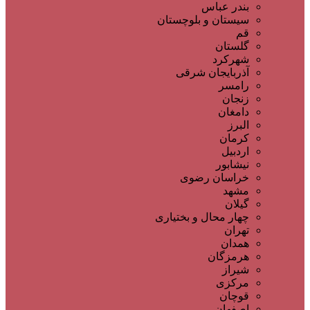
بندر عباس
سیستان و بلوچستان
قم
گلستان
شهرکرد
آذربایجان شرقی
رامسر
زنجان
دامغان
البرز
کرمان
اردبیل
نیشابور
خراسان رضوی
مشهد
گیلان
چهار محال و بختیاری
تهران
همدان
هرمزگان
شیراز
مرکزی
قوچان
اصفهان