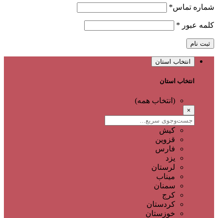
شماره تماس
*
کلمه عبور
*
ثبت نام
انتخاب استان
انتخاب استان
(انتخاب همه)
×
کیش
قزوین
فارس
یزد
لرستان
میناب
سمنان
کرج
کردستان
خوزستان