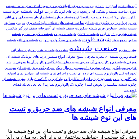
آینه های قدی
استیج شیشه ای
بررسی و معرفی انواع کوره های مورد استفاده در صنعت شیشه
تولید شیشه
تئوری ساخت شیشه و تشکیل آن
تاریخچه درب های اتوماتیک در دنیا
خرید شیشه
بالکن با بهترین کیفیت و قیمت
درب اتوماتیک هوشمند
درباره استفاده از وان شیشه ای برای اتاق
خواب
درباره وان و جکوزی شیشه ای
ساخت شیشه های شفاف تولید کننده برق
سایبان
سفارش
شيشه مشجر
سفارش فریم شیشه سکوریت
سقف شیشه ای آشپزخانه
سقف نور گیر
شکستن
شیشه پنجره بر اثر حرارت
شیشه ساختمان
شیشه سموریت
شیشه سکوریت مغازه
شیشه
شیشه فلوت
سکوریت هوشمند
شیشه های ضدگلوله وین وایت
شیشه های‌ نانو
شیشه
صنعت شیشه
ویترین مغازه
صنعت شیشه، صنعتی با مزیتهای صادراتی
قيمت ویترین شیشه ای مغازه
معرفی استیج
معرفی انواع سنسور درب های اتوماتیک شیشه ای
معرفی شیشه خم و کاربردهای آن
معرفی شیشه های استیندگلس و کاربرد آن ها
معرفی شیشه‌
های بوروسیلیکاتی
معرفی پنجره ی آلومینیومی ترمال بریک
معرفی کف پوش شیشه ای
مهمترین
تجهیزات فنی پالوداریوم شیشه ای
نرده ای
نصب و اجرای نمای شیشه ای اسپایدر
نمای اسپایدر
فین گلس چیست
همه چیز درباره اجرای اسکای لایت
ولد کردن رنگ کمد دیواری
ویترین شیشه ای
چگونه شیشه شکسته را تعویض کنیم؟
چگونه یک پالوداریوم بسازیم؟
یجاایجاد تعادلد فضای
خصوصی
معرفی انواع شیشه های ضد حریق و تست
های این نوع شیشه ها
معرفی انواع شیشه های ضد حریق و تست های این نوع شیشه ها
وقتی که صحبت از حفاظت ساختمان دربرابر آتش به میان می آید٬