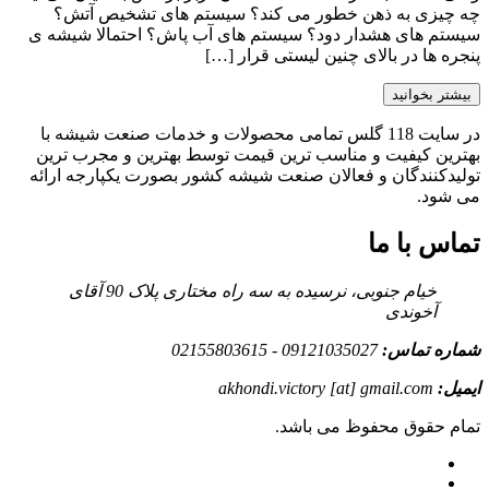
چه چیزی به ذهن خطور می کند؟ سیستم های تشخیص آتش؟
سیستم های هشدار دود؟ سیستم های آب پاش؟ احتمالا شیشه ی
پنجره ها در بالای چنین لیستی قرار […]
بیشتر بخوانید
در سایت 118 گلس تمامی محصولات و خدمات صنعت شیشه با
بهترین کیفیت و مناسب ترین قیمت توسط بهترین و مجرب ترین
تولیدکنندگان و فعالان صنعت شیشه کشور بصورت یکپارجه ارائه
می شود.
تماس با ما
خیام جنوبی، نرسیده به سه راه مختاری پلاک 90 آقای
آخوندی
شماره تماس:
09121035027 - 02155803615
ایمیل:
akhondi.victory [at] gmail.com
تمام حقوق محفوظ می باشد.