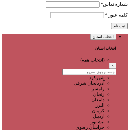
شماره تماس
*
کلمه عبور
*
ثبت نام
انتخاب استان
انتخاب استان
(انتخاب همه)
×
شهرکرد
آذربایجان شرقی
رامسر
زنجان
دامغان
البرز
کرمان
اردبیل
نیشابور
خراسان رضوی