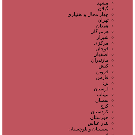
مشهد
گیلان
چهار محال و بختیاری
تهران
همدان
هرمزگان
شیراز
مرکزی
قوچان
اصفهان
مازندران
کیش
قزوین
فارس
یزد
لرستان
میناب
سمنان
کرج
کردستان
خوزستان
بندر عباس
سیستان و بلوچستان
قم