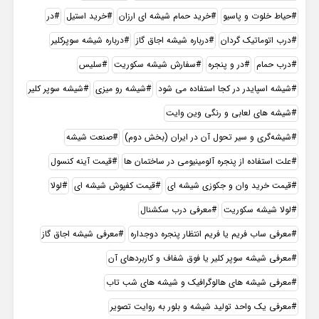
حیاط خلوت و پاسیو
خريد حمام شيشه اي ارزان
خرید استیل
در
درب اتوماتیک گردان
درباره شیشه اجاق گاز
درباره شیشه سوپرکلیر
درب حمام
در و پنجره
سفارش شیشه سکوریت
سلیس
شيشه اسپايدر در کجا استفاده مي شود
شیشه رو میزی
شیشه سوپر کلیر
شیشه های لعابی و رنگی وین وایت
شیشه‌گری و سیر تحول آن در ایران (بخش دوم)
صنعت شيشه
علت استفاده از پنجره آلومینیومی در ساختمان ها
قیمت آینه کنسول
قیمت خرید وان و جکوزی شیشه ای
قیمت کفپوش شیشه ای
لولا
لولا شیشه سکوریت
معرفی درب سکشنال
معرفی ساب فریم یا فریم انتظار پنجره دوجداره
معرفی شیشه اجاق گاز
معرفی شیشه سوپر کلیر یا فوق شفاف و کاربردهای آن
معرفی شیشه های هالوگرافیک و شیشه های شب تاب
معرفی یک واحد تولید شیشه و بلور به روایت تصویر