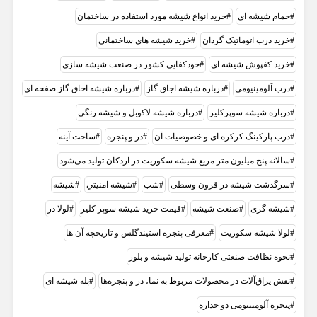
حمام شيشه اي
خرید انواع شیشه مورد استفاده در ساختمان
خرید درب اتوماتیک گردان
خرید شیشه های ساختمانی
خرید کفپوش شیشه ای
خودکفایی کشور در صنعت شیشه سازی
درب آلومینیومی
درباره شیشه اجاق گاز
درباره شیشه اجاق گاز صفحه ای
درباره شیشه سوپرکلیر
درباره شیشه لاکوبل و شیشه رنگی
درب پارکینگ کرکره ای و خصوصیات آن
در و پنجره
ساخت آینه
سالانه پنج میلیون متر مربع شیشه سکوریت در اردکان تولید می‌شود
سرگذشت شیشه در قرون وسطی
شب
شيشه امنيتي
شیشه
شیشه گری
صنعت شيشه
قیمت خرید شیشه سوپر کلیر
لولا در
لولا شیشه سکوریت
معرفی پنجره استیندگلس و تاریخچه آن ها
نحوه نظافت صنعتی کارخانه تولید شیشه و بلور
نقش یراق‌آلات در محصولات مربوط به نما، در و پنجره‌ها
پله شیشه ای
پنجره آلومینیومی دو جداره