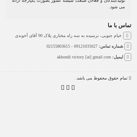
تولیدکنندگان و فعالان صنعت شیشه کشور بصورت یکپارجه ارائه
می شود.
تماس با ما
خیام جنوبی، نرسیده به سه راه مختاری پلاک 90 آقای آخوندی
شماره تماس:
09121035027 - 02155803615
ایمیل:
akhondi.victory [at] gmail.com
تمام حقوق محفوظ می باشد.