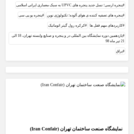
پنجره ارسی؛ نسل جدید پنجره های UPVC به سبک معماری ایرانی اسلامی
پنجره های تصفیه کننده ی هوای آلوده؛ تکنولوژی نوین
پنجره یو پی سی
کاربردهای مهم قفل ها
کرکره رول گیتر اتوماتیک
یازدهمین دوره نمایشگاه بین المللی در و پنجره و صنایع وابسته تهران، 18 الی
21 تیر ماه 98
یراق
نمایشگاه صنعت ساختمان تهران (Iran Confair)