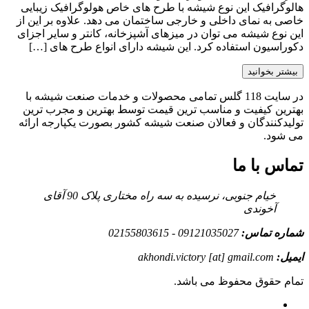
هالوگرافیک این نوع شیشه با طرح های خاص هولوگرافیک زیبایی
خاصی به نمای داخلی و خارجی ساختمان می دهد. علاوه بر این از
این نوع شیشه می توان در میزهای آشپزخانه، کانتر و سایر اجزای
دکوراسیون استفاده کرد. این شیشه دارای انواع طرح های […]
بیشتر بخوانید
در سایت 118 گلس تمامی محصولات و خدمات صنعت شیشه با
بهترین کیفیت و مناسب ترین قیمت توسط بهترین و مجرب ترین
تولیدکنندگان و فعالان صنعت شیشه کشور بصورت یکپارجه ارائه
می شود.
تماس با ما
خیام جنوبی، نرسیده به سه راه مختاری پلاک 90 آقای
آخوندی
شماره تماس:
09121035027 - 02155803615
ایمیل:
akhondi.victory [at] gmail.com
تمام حقوق محفوظ می باشد.