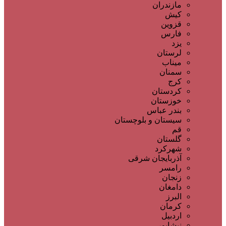
مازندران
کیش
قزوین
فارس
یزد
لرستان
میناب
سمنان
کرج
کردستان
خوزستان
بندر عباس
سیستان و بلوچستان
قم
گلستان
شهرکرد
آذربایجان شرقی
رامسر
زنجان
دامغان
البرز
کرمان
اردبیل
نیشابور