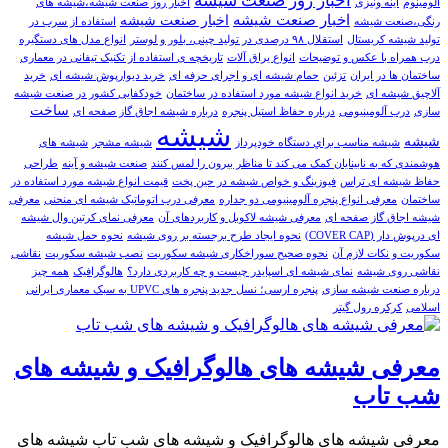
اخبار روز صنعت شیشه
آلومینوم
آینه ونیزی
اخبار روز صنعت شیشه،شیشه های
اخبار صنعت شيشه
اخبار صنعت شیشه
رنگی،صنعت شیشه
استفاده از سرب در
تولید شیشه کریستال
استقلال ۹۸ درصدی در تولید چینی، بلور و لوستر
انواع مدل های دستگیره
درب همراه با عکس و توضیحات
انواع یراق آلات
تاریخچه ی استفاده از تکنیک تیفانی در معماری
ساختمان ها در ایران
تزئین
حمام شیشه ای و اجرای حرفه ای
خريد دیوارپوش شیشه ای
خرید
آلاچیق شیشه ای
خرید انواع شیشه مورد استفاده در ساختمان
خودکفایی کشور در صنعت شیشه
ساخت
سازی
درب آلومینیومی
درباره حفاظ استیل پنجره
درباره شیشه اجاق گاز صفحه ای
شیشه
شیشه
شيشه مناسب براي دستگاه خودپرداز
شیشه مشجر
شیشه های
هوشمندی که به نابینایان کمک می کند تا مناظر بیرون را لمس کنند
صنعت شیشه و آینه
طراحی
حفاظ شیشه ای تراس
فیوزینگ و خواص شیشه در حین پخت
قیمت انواع شیشه مورد استفاده در
ساختمان
معرفی انواع پنجره آلومینیومی دو جداره
معرفی درب اتوماتیک شیشه ای منحنی
معرفی
شیشه اجاق گاز صفحه ای
معرفی شیشه لاکوبل و کاربردهای آن
معرفی نمای کرتین وال شیشه
ای درپوش دار (COVER CAP)
نحوه ایجاد طرح برجسته بر روی شیشه
نحوه حمل شیشه
سکوریت و نکات لازم آن
نحوه صحیح سوراخکاری شیشه سکوریت
نصب شیشه سکوریت
نقاشی
نقاشی روی شیشه
نمای شیشه ای اسپایدر چیست و چه کاربردی دارد؟
هالوگرافیک
همه چیز
درباره صنعت شیشه سازی
پنجره ارسی؛ نسل جدید پنجره های UPVC به سبک معماری ایرانی
اسلامی
کرکره رول گیتر
معرفی شیشه های هالوگرافیک و شیشه های
شب تاب
معرفی شیشه های هالوگرافیک و شیشه های شب تاب شیشه های