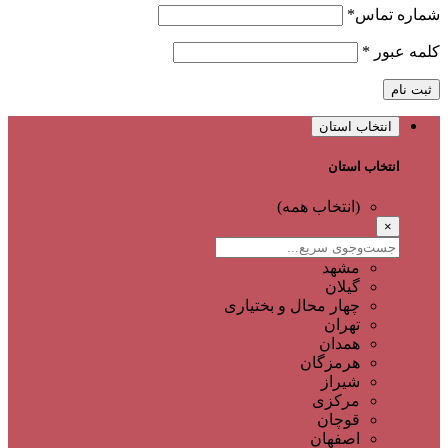
شماره تماس
*
کلمه عبور
*
ثبت نام
انتخاب استان
انتخاب استان
(انتخاب همه)
×
مشهد
گیلان
چهار محال و بختیاری
تهران
همدان
هرمزگان
شیراز
مرکزی
قوچان
اصفهان