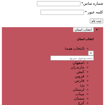
شماره تماس
*
کلمه عبور
*
ثبت نام
انتخاب استان
انتخاب استان
(انتخاب همه)
×
اصفهان
مازندران
کیش
قزوین
فارس
یزد
لرستان
میناب
سمنان
کرج