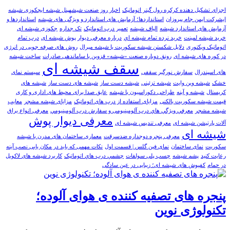
اجزای تشکیل دهنده کرکره رول گیتر اتوماتیک
اخبار روز صنعت شیشهپنل شیشه ایجکوزی شیشه
ایشرکت ایمن جام پیروزان
استانداردها؛ آزمایش های استاندارد و ویژگی های شیشه
استانداردها و
آزمایش های استاندارد شیشه
الیاف شیشه
تعمير درب اتوماتيک
تک جداره
جکوزی شیشه ای
خرید شیشه لمینت
خرید نرده تمام شيشه اي
درباره معرفی دیوار پوش شیشه ای
درب تمام
اتوماتیک ویکتوری
دلایل شکستن شیشه سکوریت یا شیشه میرال
روش های صرفه جویی در انرژی
در کوره های شیشه ای
رونق دوباره صنعت «شیشه» قزوین با ساماندهی صادرات
ساخت شیشه
سقف شیشه ای
های اسپندرال
سفارش نورگیر سقفی
سیستم نمای
خشک
شيشه وين وايت
شیشه تزئینی
شیشه دست ساز
شیشه های دست ساز
شیشه های
کریستال
شیشه و آینه
طراحی دکوراسیون با شیشه
عایق صدا برای محیط های اداری و کاری
قیمت شیشه سکوریت بالکنی
مزایای استفاده از درب های اتوماتیک
مزایای شیشه مشجر
معایب
شیشه مشجر
معرفي ويژگي هاي درب آلومینیومی و سفارش درب آلومينيومي
معرفی انواع یراق
معرفی دیوار پوش
آلات پارتیشن شیشه ای
معرفی تندیس شیشه ای
شیشه ای
معرفی پنجره دوجداره ضدسرقت
معماری ساختمان های مدرن با شیشه
سکوریت
نمای ساختمان
نمای فین گلس | قسمت اول
نکات مهمی که باید در مکان یابی نصب آینه
رعایت کنید
پشم شیشه
چسب پلی سولفات
چشمي درب هاي اتوماتيک
کاربرد شیشه های لاکوبل
در حمام
کفپوش های شیشه ای؛ زیبایی در عین سادگی
پنجره های تصفیه کننده ی هوای آلوده؛
تکنولوژی نوین