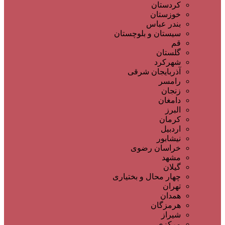
کردستان
خوزستان
بندر عباس
سیستان و بلوچستان
قم
گلستان
شهرکرد
آذربایجان شرقی
رامسر
زنجان
دامغان
البرز
کرمان
اردبیل
نیشابور
خراسان رضوی
مشهد
گیلان
چهار محال و بختیاری
تهران
همدان
هرمزگان
شیراز
مرکزی