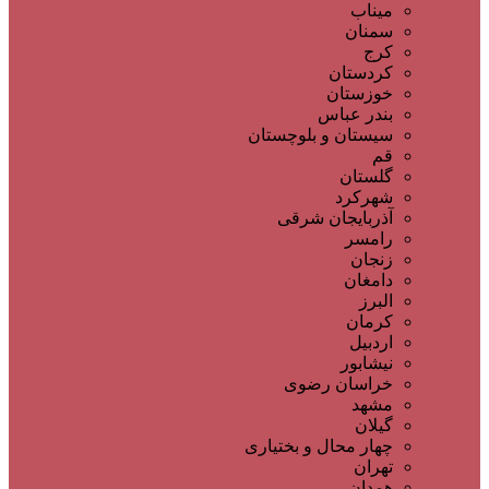
میناب
سمنان
کرج
کردستان
خوزستان
بندر عباس
سیستان و بلوچستان
قم
گلستان
شهرکرد
آذربایجان شرقی
رامسر
زنجان
دامغان
البرز
کرمان
اردبیل
نیشابور
خراسان رضوی
مشهد
گیلان
چهار محال و بختیاری
تهران
همدان