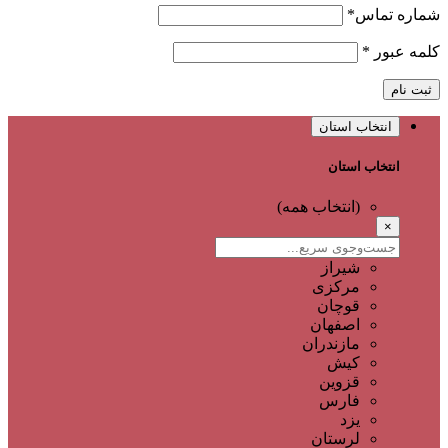
شماره تماس
*
کلمه عبور
*
ثبت نام
انتخاب استان
انتخاب استان
(انتخاب همه)
×
شیراز
مرکزی
قوچان
اصفهان
مازندران
کیش
قزوین
فارس
یزد
لرستان