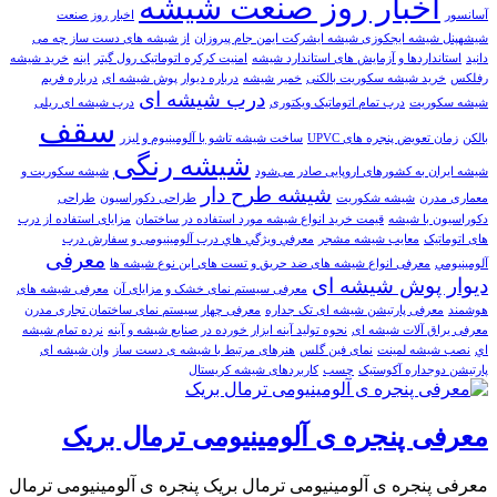
اخبار روز صنعت شيشه
آسانسور
اخبار روز صنعت
شیشهپنل شیشه ایجکوزی شیشه ایشرکت ایمن جام پیروزان
از شیشه های دست ساز چه می
دانید
استانداردها و آزمایش های استاندارد شیشه
امنیت کرکره اتوماتیک رول گیتر
اینه
خريد شيشه
رفلکس
خرید شیشه سکوریت بالکنی
خمیر شیشه
درباره دیوار پوش شیشه ای
درباره فریم
درب شیشه ای
شیشه سکوریت
درب تمام اتوماتیک ویکتوری
درب شیشه ای ریلی
سقف
بالکن
زمان تعویض پنجره های UPVC
ساخت شیشه تاشو با آلومینیوم و لیزر
شیشه رنگی
شیشه ایران به کشور‌های اروپایی صادر می‌شود
شیشه سکوریت و
شیشه طرح دار
معماری مدرن
شیشه شکوریت
طراحی دکوراسیون
طراحی
دکوراسیون با شیشه
قیمت خرید انواع شیشه مورد استفاده در ساختمان
مزایای استفاده از درب
های اتوماتیک
معایب شیشه مشجر
معرفي ويژگي هاي درب آلومینیومی و سفارش درب
معرفی
آلومينيومي
معرفی انواع شیشه های ضد حریق و تست های این نوع شیشه ها
دیوار پوش شیشه ای
معرفی سیستم نمای خشک و مزایای آن
معرفی شیشه های
هوشمند
معرفی پارتیشن شیشه ای تک جداره
معرفی چهار سیستم نمای ساختمان تجاری مدرن
معرفی یراق آلات شیشه ای
نحوه تولید آینه ابزار خورده در صنایع شیشه و آینه
نرده تمام شيشه
اي
نصب شیشه لمینت
نمای فین گلس
هنرهای مرتبط با شیشه ی دست ساز
وان شیشه ای
پارتیشن دوجداره آکوستیک
چسب
کاربردهای شیشه کریستال
معرفی پنجره ی آلومینیومی ترمال بریک
معرفی پنجره ی آلومینیومی ترمال بریک پنجره ی آلومینیومی ترمال