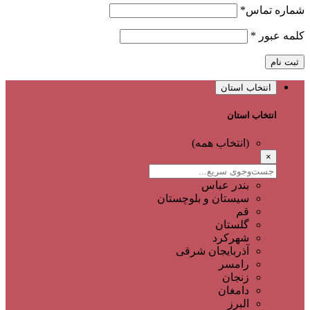
شماره تماس
*
کلمه عبور
*
ثبت نام
انتخاب استان
انتخاب استان
(انتخاب همه)
×
بندر عباس
سیستان و بلوچستان
قم
گلستان
شهرکرد
آذربایجان شرقی
رامسر
زنجان
دامغان
البرز