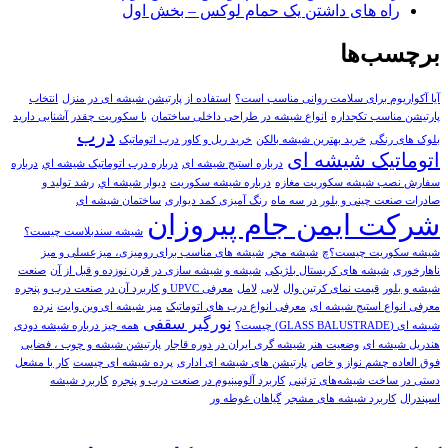
راه های داشتن یک حمام لوکس – بخش اول
برچسب‌ها
آیا آکواریوم برای سلامت روانی مناسب است؟
استفاده از پارتیشن شیشه ای در منزل
انتخاب
پارتیشن مناسب تکجداره
انواع شیشه در طراحی داخلی ساختمان
با سکوریت چقدر آشنایی دارید
درب
بلوک های رنگی
خريد بهترين شيشه بالکن
خرید ریل و کاور درب اتوماتیک
اتوماتیک شیشه ای
درباره استیج شیشه ای
درباره درب اتوماتيک شيشه اي
درباره
سفارش نصب شیشه سکوریت مغازه
درباره شیشه سکوریت
ديوار شيشه اي
رشد تولید و
صادرات صنعت چینی و بلور در سه ماه
رنگ آمیزی کمد دیواری
ساختمان شیشه ای
شرکت ایمن جام پیروزان
شیشه سندبلاست چیست؟
شیشه سکوریت چیست؟چ
شیشه مجر
شیشه های مناسب برای رومیزی، میزعسلی و میز
ناهارخوری
شیشه های کریستال بلژیکی
شیشه و شیشه سازی در قرن نوزده و قبل از آن
صنعت
شیشه و بلور
قیمت نمای کرتین وال
لابی
لامل
معرفی UPVC و کاربرد آن در صنعت درب و پنجره
معرفی انواع استیج شیشه ای
معرفی انواع درب های اتوماتیک
میز شیشه ای وین وایت
نرده
نورگیر سقفی
شیشه ای (GLASS BALUSTRADE) چیست؟
همه چیز درباره شیشه دودی
هندریل شیشه‌ ای
وضعيت هنر شيشه گری ايران در دوره قاجار
پارتیشن شیشه و چوب ، فضایی
فوق العاده چشم نواز و خاص
پارتیشن های شیشه ای اداری
پرده شیشه ای چيست
کار با مشعل
دستی در ساخت شیشه‌های تزئینی
کاربرد آلومینیوم در صنعت درب و پنجره
کاربرد شيشه
اسپندرال
کاربرد شیشه های مشجر
گیاهان غوطه ور