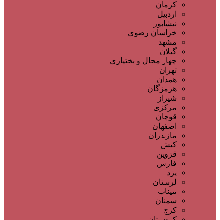
کرمان
اردبیل
نیشابور
خراسان رضوی
مشهد
گیلان
چهار محال و بختیاری
تهران
همدان
هرمزگان
شیراز
مرکزی
قوچان
اصفهان
مازندران
کیش
قزوین
فارس
یزد
لرستان
میناب
سمنان
کرج
کردستان