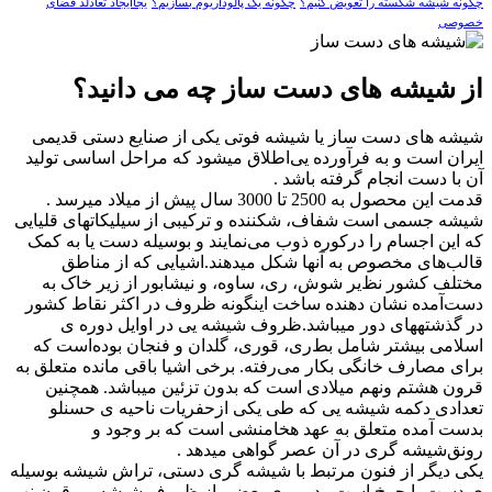
چگونه شیشه شکسته را تعویض کنیم؟
چگونه یک پالوداریوم بسازیم؟
یجاایجاد تعادلد فضای
خصوصی
از شیشه های دست ساز چه می دانید؟
شیشه های دست ساز یا شیشه فوتی‌ یکی از صنایع‌ دستی قدیمی
ایران است‌ و به‌ فرآورده‌ یی‌‌اطلاق میشود که‌ مراحل‌ اساسی‌ تولید
آن با دست‌ انجام گرفته باشد
.‌
قدمت‌ این‌ محصول به‌ 2500 تا 3000 سال پیش از میلاد میرسد
.‌
شیشه جسمی است‌ شفاف، شکننده و ترکیبی از سیلیکاتهای قلیایی‌
که‌ این‌ اجسام را در‌کوره‌ ذوب‌ می‌نمایند و بوسیله دست‌ یا به‌ کمک
قالب‌های مخصوص به‌ آنها شکل میدهند.‌اشیایی‌ که‌ از مناطق
مختلف کشور نظ‌یر شوش، ری‌، ساوه‌، و نیشابور از زیر خاک به‌
دست‌‌آمده نشان دهنده ساخت‌ اینگونه‌ ظروف‌ در اکثر نقاط کشور
در گذشتههای دور میباشد.‌ظروف‌ شیشه یی‌ در اوایل‌ دوره‌ ی
اسلامی‌ بیشتر شامل‌ بط‌ری، قوری‌، گلدان و فنجان بوده‌‌است‌ که‌
برای مصارف‌ خانگی بکار می‌رفته. برخی‌ اشیا باقی‌ مانده متعلق به‌
قرون‌ هشتم و‌نهم میلادی‌ است‌ که‌ بدون‌ تزئین میباشد. همچنین
تعدادی‌ دکمه شیشه یی‌ که‌ طی یکی از‌حفریات ناحیه ی حسنلو
بدست‌ آمده متعلق به‌ عهد هخامنشی است‌ که‌ بر وجود و
رونق‌‌شیشه گری در آن عصر گواهی‌ میدهد
.‌
یکی دیگر از فنون مرتبط با شیشه گری دستی، تراش شیشه بوسیله
ی دست‌ یا چرخ است‌ و‌در روی‌ بعضی از ظروف‌ شیشه یی‌ قرن نهم