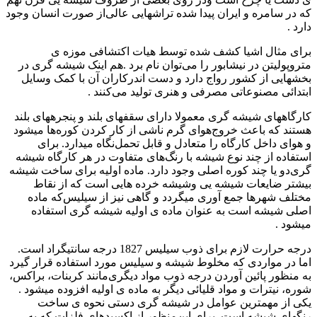
که‌ در سامره و ایران پیدا شده تراشهایی‌ عالی‌‌از صورت‌ انسان وجود
دارد
.‌
برای مثال اشیا کشف شده توسط‌ هیات اکتشافی‌ موزه‌ ی
متروپولیتن در نیشابور را می‌توان ‌نام برد
.‌
هم اینک شیشه گری در
بخشهایی‌ از کشور رواج دارد و دست‌ اندرکاران آن با کمک وسایل‌
‌ابتدائی‌ مصنوعاتی‌ مصرفی‌ و هنری تولید می‌کنند
.‌
کارگاههای شیشه گری معمولا دارای سقفهای بلند و پنجرههای بلند
هستند که‌ باعث‌ خروج‌‌هوای گرم ناشی‌ از کار کردن‌ کوره‌ها میشود
و هوای داخل‌ کارگاه را متعادل‌ و قابل‌ تحمل‌نگاه میدارد. برای
استفاده‌ از چند نوع شیشه با رنگ‌های متفاوت‌ در هر کارگاه شیشه
گری‌دو یا چند کوره‌ اصلی وجود دارد. ماده‌ اولیه برای ساخت‌ شیشه
بیشتر ضایعات شیشه یی‌ و‌شیشه خرده‌ هایی‌ است‌ که‌ از نقاط
مختلف شهرها جمع آوری‌ میگردد و گاهی‌ نیز از سیلیس‌که ماده‌
اصلی شیشه است‌ به‌ عنوان ماده‌ ی اولیه شیشه گری استفاده‌
میشود
.‌
درجه‌ حرارت‌ لازم‌ برای ذوب‌ سیلیس 1827 درجه‌ سانتیگراد است‌.
اما در مواردی‌ که‌ مخلوط ‌شیشه و سیلیس مورد استفاده‌ قرار گیرد
به‌ منظور پائین آوردن‌ درجه‌ ذوب‌ مواد دیگری‌مانند کربنات، براکس‌،
شوره‌، نیترات و مواد قلیائی‌ دیگر به‌ ماده‌ ی اولیه افزوده‌ میشود
.‌
یکی از مهمترین‌ عوامل‌ در شیشه گری دستی نحوه ی ساخت‌
رنگهای شیشه است‌. برای این‌‌منظور از اکسیدهای فلزات که‌ به‌