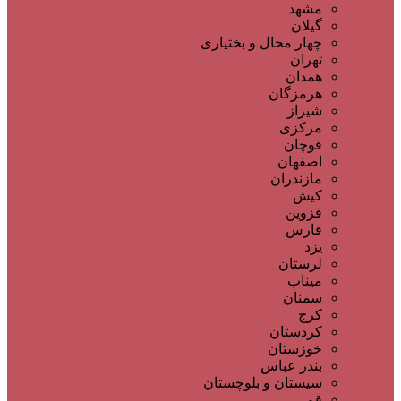
مشهد
گیلان
چهار محال و بختیاری
تهران
همدان
هرمزگان
شیراز
مرکزی
قوچان
اصفهان
مازندران
کیش
قزوین
فارس
یزد
لرستان
میناب
سمنان
کرج
کردستان
خوزستان
بندر عباس
سیستان و بلوچستان
قم