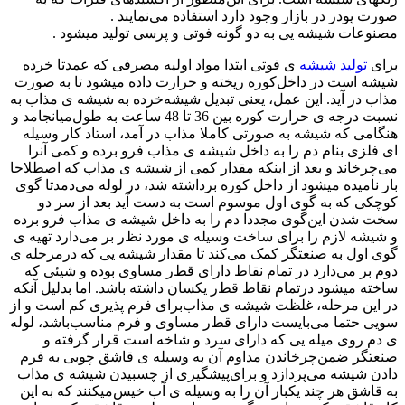
صورت‌ پودر در بازار وجود دارد استفاده‌ می‌نمایند
.‌
مصنوعات شیشه یی‌ به‌ دو گونه‌ فوتی‌ و پرسی‌ تولید میشود
.‌
برای
تولید شیشه
ی فوتی‌ ابتدا مواد اولیه مصرفی‌ که‌ عمدتا خرده‌
شیشه است‌ در داخل‌‌کوره‌ ریخته و حرارت‌ داده‌ میشود تا به‌ صورت‌
مذاب در آید. این‌ عمل، یعنی تبدیل‌ شیشه‌خرده‌ به‌ شیشه ی مذاب به‌
نسبت درجه‌ ی حرارت‌ کوره‌ بین 36 تا 48 ساعت‌ به‌ طول‌میانجامد و
هنگامی‌ که‌ شیشه به‌ صورتی‌ کاملا مذاب در آمد، استاد کار وسیله
ای فلزی بنام ‌دم را به‌ داخل‌ شیشه ی مذاب فرو برده‌ و کمی آنرا
می‌چرخاند و بعد از اینکه مقدار کمی از ‌شیشه ی مذاب که‌ اصطلاحا
بار نامیده میشود از داخل‌ کوره‌ برداشته شد، در لوله‌ می‌دمد‌تا گوی
کوچکی که‌ به‌ گوی اول‌ موسوم است‌ به‌ دست‌ آید بعد از سر دو
سخت شدن این‌‌گوی مجددا دم‌ را به‌ داخل‌ شیشه ی مذاب فرو برده‌
و شیشه لازم‌ را برای ساخت‌ وسیله ی ‌مورد نظ‌ر بر می‌دارد تهیه ی
گوی اول‌ به‌ صنعتگر کمک می‌کند تا مقدار شیشه یی‌ که‌ در‌مرحله ی
دوم‌ بر می‌دارد در تمام نقاط دارای قط‌ر مساوی‌ بوده‌ و شیئی که‌
ساخته میشود در‌تمام نقاط قط‌ر یکسان داشته باشد. اما بدلیل آنکه
در این‌ مرحله، غلظت‌ شیشه ی مذاب‌برای فرم پذیری کم‌ است‌ و از
سویی‌ حتما می‌بایست دارای قط‌ر مساوی‌ و فرم مناسب‌‌باشد، لوله‌
ی دم‌ روی‌ میله یی‌ که‌ دارای سرد و شاخه‌ است‌ قرار گرفته و
صنعتگر ضمن‌چرخاندن مداوم‌ آن به‌ وسیله ی قاشق‌ چوبی‌ به‌ فرم
دادن‌ شیشه می‌پردازد و برای‌پیشگیری از چسبیدن شیشه ی مذاب
به‌ قاشق‌ هر چند یکبار آن را به‌ وسیله ی آب خیس‌میکنند که‌ به‌ این‌