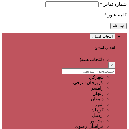
شماره تماس
*
کلمه عبور
*
ثبت نام
انتخاب استان
انتخاب استان
(انتخاب همه)
×
شهرکرد
آذربایجان شرقی
رامسر
زنجان
دامغان
البرز
کرمان
اردبیل
نیشابور
خراسان رضوی