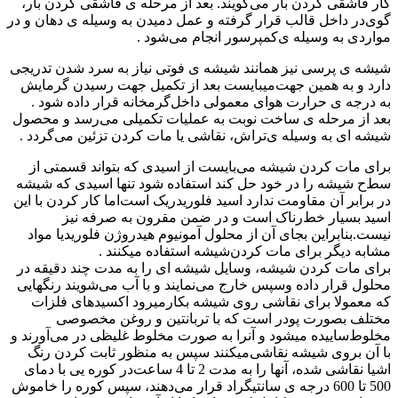
کار قاشقی کردن‌ بار می‌گویند. بعد از مرحله ی قاشقی کردن‌ بار،
گوی‌در داخل‌ قالب‌ قرار گرفته و عمل دمیدن به‌ وسیله ی دهان و در
مواردی‌ به‌ وسیله ی‌کمپرسور انجام می‌شود
.‌
شیشه ی پرسی‌ نیز همانند شیشه ی فوتی‌ نیاز به‌ سرد شدن تدریجی
دارد و به‌ همین جهت‌میبایست بعد از تکمیل جهت رسیدن گرمایش‌
به‌ درجه‌ ی حرارت‌ هوای معمولی‌ داخل‌‌گرمخانه‌ قرار داده‌ شود
.‌
بعد از مرحله ی ساخت‌ نوبت‌ به‌ عملیات تکمیلی می‌رسد و محصول
شیشه ای به‌ وسیله ی‌تراش، نقاشی‌ یا مات کردن‌ تزئین می‌گردد
.‌
برای مات کردن‌ شیشه می‌بایست از اسیدی که‌ بتواند قسمتی از
سط‌ح‌ شیشه را در خود حل‌ ‌کند استفاده‌ شود تنها اسیدی که‌ شیشه
در برابر آن مقاومت‌ ندارد اسید فلوریدریک‌ است‌‌اما کار کردن‌ با این‌
اسید بسیار خط‌رناک است‌ و در ضمن مقرون‌ به‌ صرفه‌ نیز
نیست.‌بنابراین‌ بجای آن از محلول آمونیوم هیدروژن‌ فلوریدیا مواد
مشابه‌ دیگر برای مات کردن‌‌شیشه استفاده‌ میکنند
.‌
برای مات کردن‌ شیشه، وسایل‌ شیشه ای را به‌ مدت چند دقیقه در
محلول قرار داده‌ و‌سپس خارج‌ می‌نمایند و با آب می‌شویند رنگهایی‌
که‌ معمولا برای نقاشی‌ روی‌ شیشه بکار‌میرود اکسیدهای فلزات
مختلف بصورت‌ پودر است‌ که‌ با تربانتین و روغن‌ مخصوصی
مخلوط‌ساییده میشود و آنرا به‌ صورت‌ مخلوط غلیظی‌ در می‌آورند و
با آن بروی‌ شیشه نقاشی‌‌میکنند سپس به‌ منظور ثابت‌ کردن‌ رنگ‌
اشیا نقاشی‌ شده، آنها را به‌ مدت 2 تا 4 ساعت‌‌در کوره‌ یی‌ با دمای
500 تا 600 درجه‌ ی سانتیگراد قرار می‌دهند، سپس کوره‌ را خاموش