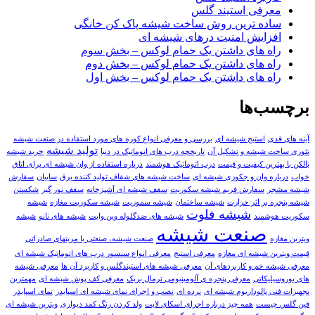
معرفی استیند گلس
ساده ترین روش ساخت شیشه پاک کن خانگی
افزایش امنیت درهای شیشه ای
راه های داشتن یک حمام لوکس – بخش سوم
راه های داشتن یک حمام لوکس – بخش دوم
راه های داشتن یک حمام لوکس – بخش اول
برچسب‌ها
آینه های قدی
استیج شیشه ای
بررسی و معرفی انواع کوره های مورد استفاده در صنعت شیشه
تولید شیشه
تئوری ساخت شیشه و تشکیل آن
تاریخچه درب های اتوماتیک در دنیا
خرید شیشه
بالکن با بهترین کیفیت و قیمت
درب اتوماتیک هوشمند
درباره استفاده از وان شیشه ای برای اتاق
خواب
درباره وان و جکوزی شیشه ای
ساخت شیشه های شفاف تولید کننده برق
سایبان
سفارش
شيشه مشجر
سفارش فریم شیشه سکوریت
سقف شیشه ای آشپزخانه
سقف نور گیر
شکستن
شیشه پنجره بر اثر حرارت
شیشه ساختمان
شیشه سموریت
شیشه سکوریت مغازه
شیشه
شیشه فلوت
سکوریت هوشمند
شیشه های ضدگلوله وین وایت
شیشه های‌ نانو
شیشه
صنعت شیشه
ویترین مغازه
صنعت شیشه، صنعتی با مزیتهای صادراتی
قيمت ویترین شیشه ای مغازه
معرفی استیج
معرفی انواع سنسور درب های اتوماتیک شیشه ای
معرفی شیشه خم و کاربردهای آن
معرفی شیشه های استیندگلس و کاربرد آن ها
معرفی شیشه‌
های بوروسیلیکاتی
معرفی پنجره ی آلومینیومی ترمال بریک
معرفی کف پوش شیشه ای
مهمترین
تجهیزات فنی پالوداریوم شیشه ای
نرده ای
نصب و اجرای نمای شیشه ای اسپایدر
نمای اسپایدر
فین گلس چیست
همه چیز درباره اجرای اسکای لایت
ولد کردن رنگ کمد دیواری
ویترین شیشه ای