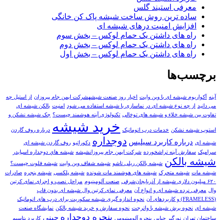
معرفی استیند گلس
ساده ترین روش ساخت شیشه پاک کن خانگی
افزایش امنیت درهای شیشه ای
راه های داشتن یک حمام لوکس – بخش سوم
راه های داشتن یک حمام لوکس – بخش دوم
راه های داشتن یک حمام لوکس – بخش اول
برچسب‌ها
آينه
آکواریوم شیشه ای با وین وایت
اخیار روز صنعت شیشهشرکت ایمن جام پیروزان
از استیل چه
می دانید
از چه نوع شیشه ای در نماسازی با شیشه استفاده می شود
امنیت
بالکن شیشه ای
تفاوت بین شیشه خلاء و شیشه های توخالی
تکنولوژی آینه هوشمند چیست؟
جک شیشه نشکن و
خرید شیشه
استوپ شیشه نشکن
خدمات درب اتوماتیک
درباره روف گاردن
دوجداره
درباره کاربرد سیلیس
شیشه ای
دکوراتیو
روف گاردن شیشه ای
سرامیک
سفارش آينه تراشخورده
شرکت ایمن جام پیروزانشیشه
شيشه هاي دوجداره اسپايدر
شیشه بالکن
شیشه بالکن ریلی تاشو
شیشه شفاف وین وایت
شیشه فلوت چیست؟
شیشه مات
شیشه متحرک
شیشه های هوشمند مات شونده
شیشه پلکسی
شیشه پنجره
صادرات
۶۲۰ میلیون دلاری شیشه از آذربایجان‌شرقی
صنعت آلومینیوم
مراحل نصب و اجرای نمای کرتین
وال
معرفی نرده شیشه ای و انواع آن
معرفی نمای کرتین وال شیشه ای بدون قاب
(FRAMELESS) و کاربردهای آن
نحوه اندازه گیری شیشه سکوریت برای درب های اتوماتیک
شیشه ای
نحوه برش شیشه با واترجت
نحوه سفارش و خريد شيشه بالکن
نمایشگاه صنعت
پنجره دوجداره
چینی
ساختمان تهران
نورگیر حبابی
پنجره آلومینیومی
کاربرد پتاسیم