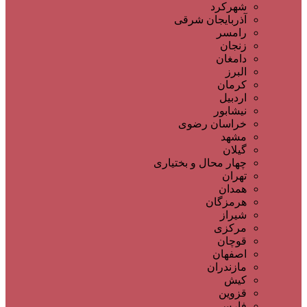
شهرکرد
آذربایجان شرقی
رامسر
زنجان
دامغان
البرز
کرمان
اردبیل
نیشابور
خراسان رضوی
مشهد
گیلان
چهار محال و بختیاری
تهران
همدان
هرمزگان
شیراز
مرکزی
قوچان
اصفهان
مازندران
کیش
قزوین
فارس