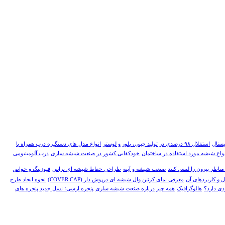
یستال
استقلال ۹۸ درصدی در تولید چینی، بلور و لوستر
انواع مدل های دستگیره درب همراه با
نواع شیشه مورد استفاده در ساختمان
خودکفایی کشور در صنعت شیشه سازی
درب آلومینیومی
مناظر بیرون را لمس کنند
صنعت شیشه و آینه
طراحی حفاظ شیشه ای تراس
فیوزینگ و خواص
 و کاربردهای آن
معرفی نمای کرتین وال شیشه ای درپوش دار (COVER CAP)
نحوه ایجاد طرح
دی دارد؟
هالوگرافیک
همه چیز درباره صنعت شیشه سازی
پنجره ارسی؛ نسل جدید پنجره های