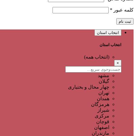
کلمه عبور
*
ثبت نام
انتخاب استان
انتخاب استان
(انتخاب همه)
×
مشهد
گیلان
چهار محال و بختیاری
تهران
همدان
هرمزگان
شیراز
مرکزی
قوچان
اصفهان
مازندران