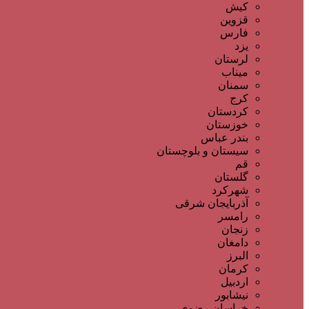
کیش
قزوین
فارس
یزد
لرستان
میناب
سمنان
کرج
کردستان
خوزستان
بندر عباس
سیستان و بلوچستان
قم
گلستان
شهرکرد
آذربایجان شرقی
رامسر
زنجان
دامغان
البرز
کرمان
اردبیل
نیشابور
خراسان رضوی