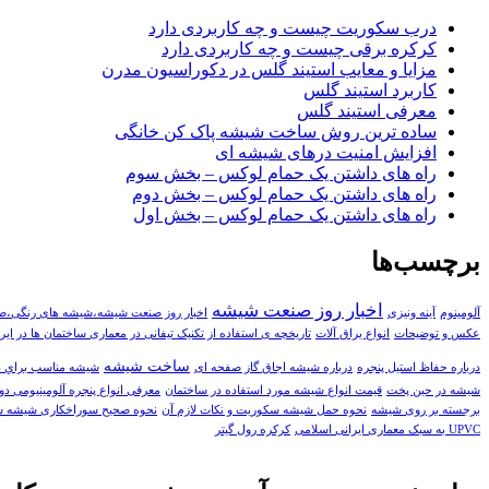
درب سکوریت چیست و چه کاربردی دارد
کرکره برقی چیست و چه کاربردی دارد
مزایا و معایب استیند گلس در دکوراسیون مدرن
کاربرد استیند گلس
معرفی استیند گلس
ساده ترین روش ساخت شیشه پاک کن خانگی
افزایش امنیت درهای شیشه ای
راه های داشتن یک حمام لوکس – بخش سوم
راه های داشتن یک حمام لوکس – بخش دوم
راه های داشتن یک حمام لوکس – بخش اول
برچسب‌ها
اخبار روز صنعت شیشه
آلومینوم
آینه ونیزی
اخبار روز صنعت شیشه،شیشه های رنگی،
عکس و توضیحات
انواع یراق آلات
تاریخچه ی استفاده از تکنیک تیفانی در معماری ساختمان ها در ایر
ساخت شیشه
درباره حفاظ استیل پنجره
درباره شیشه اجاق گاز صفحه ای
شيشه مناسب براي دس
شیشه در حین پخت
قیمت انواع شیشه مورد استفاده در ساختمان
معرفی انواع پنجره آلومینیومی دو
برجسته بر روی شیشه
نحوه حمل شیشه سکوریت و نکات لازم آن
نحوه صحیح سوراخکاری شیشه 
UPVC به سبک معماری ایرانی اسلامی
کرکره رول گیتر