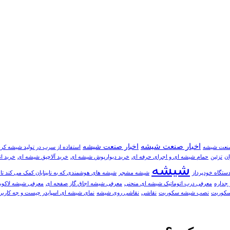
اخبار صنعت شيشه
اخبار صنعت شیشه
صنعت شیشه
استفاده از سرب در تولید شیشه کر
ان
تزئین
حمام شیشه ای و اجرای حرفه ای
خريد دیوارپوش شیشه ای
خرید آلاچیق شیشه ای
خرید ا
شیشه
تگاه خودپرداز
شیشه مشجر
شیشه های هوشمندی که به نابینایان کمک می کند تا 
 جداره
معرفی درب اتوماتیک شیشه ای منحنی
معرفی شیشه اجاق گاز صفحه ای
معرفی شیشه لاکوبل
سکوریت
نصب شیشه سکوریت
نقاشی
نقاشی روی شیشه
نمای شیشه ای اسپایدر چیست و چه کاربر