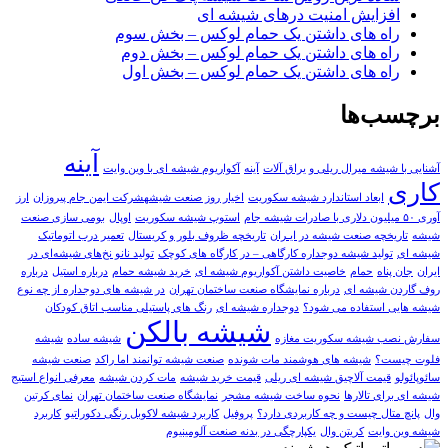
افزایش امنیت درهای شیشه ای
راه های داشتن یک حمام لوکس – بخش سوم
راه های داشتن یک حمام لوکس – بخش دوم
راه های داشتن یک حمام لوکس – بخش اول
برچسب‌ها
آینه
آشنایی با شیشه میرال ریلی و یراق آلات
آينه
آکواریوم شیشه ای با وین وایت
کاری
ابعاد استاندارد شیشه سکوریت
اخیار روز صنعت شیشهشرکت ایمن جام پیروزان
ارز
آوری ۵۰ میلیون دلاری با صادرات شیشه جام
استوپ شیشه سکوریت
اوپال
بومی سازی صنعت
شیشه
تاریخچه صنعت شیشه در ایـران
تاریخچه ظروف بلور و کریستال
تعمیر درب اتوماتیک
شیشه ای
تولید شیشه دوجداره کارگاهی – در کارگاه های کوچک
تولید نانو نخ‌های شیشه‌ای در
ایران
جان پناه
حمام
خاصیت داشتن آکواریوم شیشه ای
خرید شیشه حمام
درباره استیل
درباره
روف گاردن شیشه ای
درباره نمایشگاه صنعت ساختمان تهران
در شیشه های دوجداره از چه نوع
شیشه هایی استفاده می شود؟
دوجداره شیشه ای
رنگ های پاستیلی مناسب اتاق کودکان
شیشه بالکن
سفارش نصب شیشه سکوریت مغازه
شیشه ساده
شیشه
فلوت چیست؟
شیشه های هوشمند مات شونده
صنعت شیشه توانمند اما راکد
صنعت شیشه
سائوپائولو
قیمت آلاچیق شیشه ای ریلی
قیمت خرید شیشه
مات کردن شیشه
معرفی انواع استیج
شیشه ای برای تالارها
نحوه ساخت شیشه مشجر
نمایشگاه صنعت ساختمان تهران
نمای کرتین
وال
پانچ متال چیست و چه کاربردی دارد؟
پروفیل
کاربرد شیشه لاکوبل رنگی دکوراتیو
کاربرد
شیشه وین وایت
کریتن وال
یکپارچگی در بدنه صنعت آلومینیوم