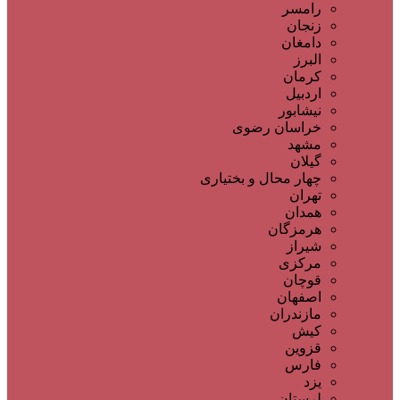
رامسر
زنجان
دامغان
البرز
کرمان
اردبیل
نیشابور
خراسان رضوی
مشهد
گیلان
چهار محال و بختیاری
تهران
همدان
هرمزگان
شیراز
مرکزی
قوچان
اصفهان
مازندران
کیش
قزوین
فارس
یزد
لرستان