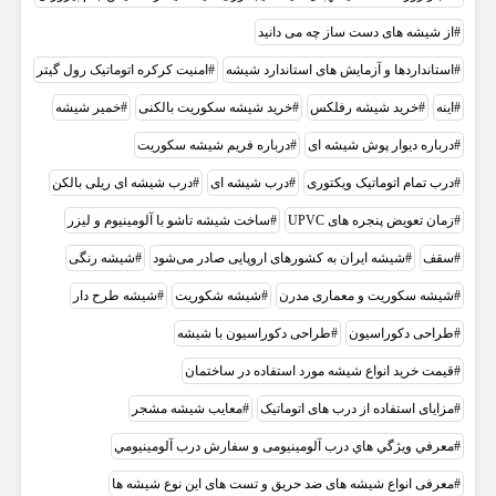
از شیشه های دست ساز چه می دانید
استانداردها و آزمایش های استاندارد شیشه
امنیت کرکره اتوماتیک رول گیتر
اینه
خريد شيشه رفلکس
خرید شیشه سکوریت بالکنی
خمیر شیشه
درباره دیوار پوش شیشه ای
درباره فریم شیشه سکوریت
درب تمام اتوماتیک ویکتوری
درب شیشه ای
درب شیشه ای ریلی بالکن
زمان تعویض پنجره های UPVC
ساخت شیشه تاشو با آلومینیوم و لیزر
سقف
شیشه ایران به کشور‌های اروپایی صادر می‌شود
شیشه رنگی
شیشه سکوریت و معماری مدرن
شیشه شکوریت
شیشه طرح دار
طراحی دکوراسیون
طراحی دکوراسیون با شیشه
قیمت خرید انواع شیشه مورد استفاده در ساختمان
مزایای استفاده از درب های اتوماتیک
معایب شیشه مشجر
معرفي ويژگي هاي درب آلومینیومی و سفارش درب آلومينيومي
معرفی انواع شیشه های ضد حریق و تست های این نوع شیشه ها