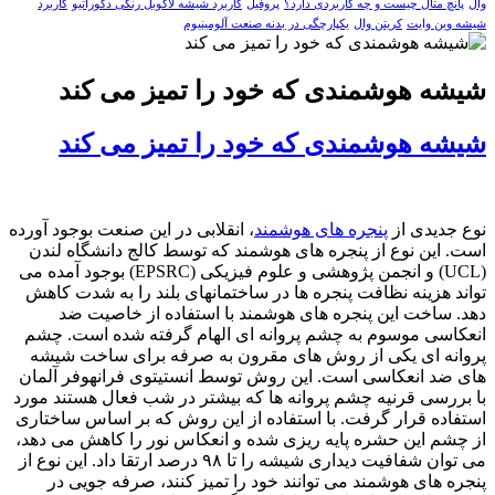
وال
پانچ متال چیست و چه کاربردی دارد؟
پروفیل
کاربرد شیشه لاکوبل رنگی دکوراتیو
کاربرد
شیشه وین وایت
کریتن وال
یکپارچگی در بدنه صنعت آلومینیوم
شیشه هوشمندی که خود را تمیز می کند
شیشه هوشمندی که خود را تمیز می کند
نوع جدیدی از
پنجره های هوشمند
، انقلابی در این صنعت بوجود آورده
است. این نوع از پنجره های هوشمند که توسط کالج دانشگاه لندن
(UCL) و انجمن پژوهشی و علوم فیزیکی (EPSRC) بوجود آمده می
تواند هزینه نظافت پنجره ها در ساختمانهای بلند را به شدت کاهش
دهد. ساخت این پنجره های هوشمند با استفاده از خاصیت ضد
انعکاسی موسوم به چشم پروانه ای الهام گرفته شده است. چشم
پروانه ای یکی از روش های مقرون به صرفه برای ساخت شیشه
های ضد انعکاسی است. این روش توسط انستیتوی فرانهوفر آلمان
با بررسی قرنیه چشم پروانه ها که بیشتر در شب فعال هستند مورد
استفاده قرار گرفت. با استفاده از این روش که بر اساس ساختاری
از چشم این حشره پایه ریزی شده و انعکاس نور را کاهش می دهد،
می توان شفافیت دیداری شیشه را تا ۹۸ درصد ارتقا داد. این نوع از
پنجره های هوشمند می توانند خود را تمیز کنند، صرفه جویی در