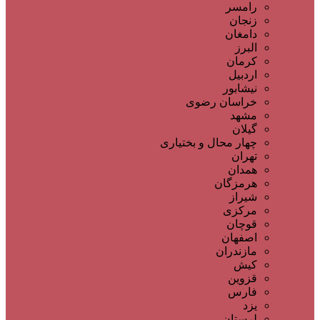
رامسر
زنجان
دامغان
البرز
کرمان
اردبیل
نیشابور
خراسان رضوی
مشهد
گیلان
چهار محال و بختیاری
تهران
همدان
هرمزگان
شیراز
مرکزی
قوچان
اصفهان
مازندران
کیش
قزوین
فارس
یزد
لرستان