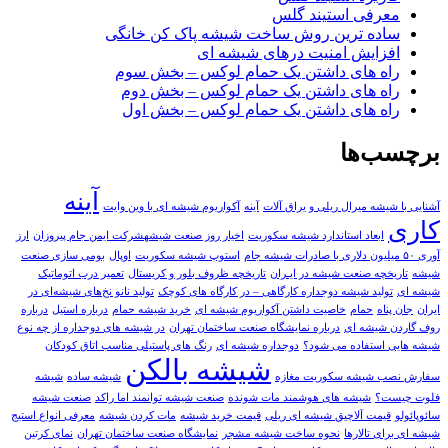
معرفی استیند گلس
ساده ترین روش ساخت شیشه پاک کن خانگی
افزایش امنیت درهای شیشه ای
راه های داشتن یک حمام لوکس – بخش سوم
راه های داشتن یک حمام لوکس – بخش دوم
راه های داشتن یک حمام لوکس – بخش اول
برچسب‌ها
آینه
آشنایی با شیشه میرال ریلی و یراق آلات
آينه
آکواریوم شیشه ای با وین وایت
کاری
ابعاد استاندارد شیشه سکوریت
اخیار روز صنعت شیشهشرکت ایمن جام پیروزان
ارز
آوری ۵۰ میلیون دلاری با صادرات شیشه جام
استوپ شیشه سکوریت
اوپال
بومی سازی صنعت
شیشه
تاریخچه صنعت شیشه در ایـران
تاریخچه ظروف بلور و کریستال
تعمیر درب اتوماتیک
شیشه ای
تولید شیشه دوجداره کارگاهی – در کارگاه های کوچک
تولید نانو نخ‌های شیشه‌ای در
ایران
جان پناه
حمام
خاصیت داشتن آکواریوم شیشه ای
خرید شیشه حمام
درباره استیل
درباره
روف گاردن شیشه ای
درباره نمایشگاه صنعت ساختمان تهران
در شیشه های دوجداره از چه نوع
شیشه هایی استفاده می شود؟
دوجداره شیشه ای
رنگ های پاستیلی مناسب اتاق کودکان
شیشه بالکن
سفارش نصب شیشه سکوریت مغازه
شیشه ساده
شیشه
فلوت چیست؟
شیشه های هوشمند مات شونده
صنعت شیشه توانمند اما راکد
صنعت شیشه
سائوپائولو
قیمت آلاچیق شیشه ای ریلی
قیمت خرید شیشه
مات کردن شیشه
معرفی انواع استیج
شیشه ای برای تالارها
نحوه ساخت شیشه مشجر
نمایشگاه صنعت ساختمان تهران
نمای کرتین