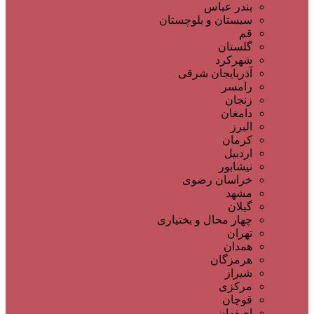
بندر عباس
سیستان و بلوچستان
قم
گلستان
شهرکرد
آذربایجان شرقی
رامسر
زنجان
دامغان
البرز
کرمان
اردبیل
نیشابور
خراسان رضوی
مشهد
گیلان
چهار محال و بختیاری
تهران
همدان
هرمزگان
شیراز
مرکزی
قوچان
اصفهان