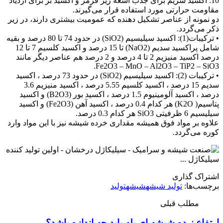
10. اکسید سزیم برای جذب اشعه زیر قرمز و اکسید بر برای ازدیاد
مقاومت حرارتی مورد استفاده قرار می‌گیرند.
دو نمونه از عناصر تشکیل دهنده که عمومیت بیشتری دارند، در زیر
ذکر می‌گردد.
• ترکیبات(1): اکسید سیلیسیم (SiO2) در حدود 74 تا 80 درصد و بقیه
شامل پراکسید سدیم (NaO2) تا 15 درصد و اکسید کلسیم 7 تا 12
درصد اکسید منیزیم 2 تا 4 درصد و 2 درصد هم عناصر دیگر مانند
Fe2O3 – MnO – Al2O3 – TiP2 – SiO3.
• ترکیبات (2): اکسید سیلیسیم (SiO2) در حدود 73 درصد ، اکسید
سدیم 15 درصد ، اکسید کلسیم 5.55 درصد ، اکسید منیزیم 3.6
درصد ، اکسید آلومینیوم 1.5 درصد ، اکسید بور (B2O3) و اکسید
پتاسیم( K2O) هر کدام 0.4 درصد ، اکسید آهن (Fe2O3) و اکسید
سیلیسیم 6 ظرفیتی SiO3 هر کدام 0.3 درصد.
علاوه بر مواد فوق همیشه مقداری خرده شیشه نیز با این مواد وارد
کوره می‌گردد.
اشتراک گذاری
برچسب‌ها:
تولید شیشه
شیشه
تولید
مطلب قبلی
ارتفاع نرده شیشه ای پله باید چه اندازه باشد؟