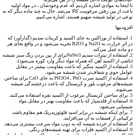
تا اینجا به موادی اشاره کردیم که عدم وجودشان ، در مواد اولیه
باعث از بین رفتن مرغوبیت کالا می‌شد. حال به چند ماده دیگر که به
نوعی در تولید شیشه سهیم هستند، اشاره می‌کنیم.
افزودنیها
1. استفاده از بوراکس به جای اکسید و کربنات سدیم (گدازآور) که
در اثر حرارت به Na2O و B2O3 تجزیه می‌شود و در واقع بجای هر
دو ماده عمل می‌کند.
2. استفاده از نیترات سدیم NaNo3برای از بین بردن رنگ سبز شیشه
(ناشی از اکسید آهن که همراه مواد دیگر وارد کوره می‌شود).
3. استفاده از اکسید منگنز که باعث مقاومت بیشتر در مقابل
عوامل جوی و شفاف‌تر شدن شیشه می‌شود.
4. استفاده از اکسید سرب PH3O4 , PbO به جای CaO برای ساختن
شیشه‌های مرغوب بلور و کریستال که باعث درخشندگی شیشه
می‌شوند.
5. برای ساختن کریستال مرغوب از اکسید نقره استفاده می‌کنند.
6. استفاده از فلدسپار که باعث مقاومت بهتر در مقابل مواد
شیمیایی می‌شود.
7. برای اینکه شیشه در برابر اسید فلوئوریدریک هم مقاوم باشد،
ترکیباتی از فسفات به آن می‌افزایند.
8. استفاده از خرده شیشه که به ذوب مواد سرعت بیشتری می‌دهد.
9. استفاده از اکسید فلزات برای تهیه شیشه‌های رنگی.