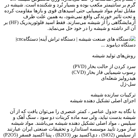
گرم بر سانتیمتر مکعب بوده و بسیار تُرد و شکننده است. شیشه در
مقابل تمام مواد شیمیایی حتی اسیدهای قوی و بازها مقاومت کرده
و تحت تاثیر خورندگی واقع نمی‌شود، به همین علت ظرف
آزمایشگاهی را از شیشه می‌سازند. فقط اسید فلوئوریدریک (HF) بر
آن اثر داشته و شیشه را در خود حل می‌نماید.
روش‌های تولید شیشه
سرد کردن از حالت بخار (PVD)
رسوب شیمیایی فاز بخار (CVD)
هیدرولیز شعله‌ای
سل-ژل
ترکیبات سازنده شیشه
اجزای اصلی تشکیل دهنده شیشه
با نگاه به جدول عناصر ، کمتر عنصری را می‌توان یافت که از آن
شیشه بدست نیاید، ولی سه ماده کربنات دو سود ، سنگ آهک و
سیلیس ، مواد اصلی تشکیل دهنده شیشه می‌باشند. مواد شیشه
ساز مورد تایید موسسه استاندارد و تحقیقات صنعتی ایران عبارتند
از سیلیس (SiO2) ، دی‌اکسید بور (B2O3) ، پنتا اکسید فسفر (P2O5)