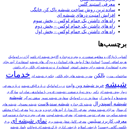
معرفی استیند گلس
ساده ترین روش ساخت شیشه پاک کن خانگی
افزایش امنیت درهای شیشه ای
راه های داشتن یک حمام لوکس – بخش سوم
راه های داشتن یک حمام لوکس – بخش دوم
راه های داشتن یک حمام لوکس – بخش اول
برچسب‌ها
آشنایی با واژگان و مفاهیم صنعت در و پنجره دوجداره
آلاچیق شیشه ای تاشو
آیا درب اتوماتیک
هزینه اضافی است؟
استانداردها؛ آزمایش های استاندارد و ویژگی های شیشه
استفاده از آینه بجای
پنجره
استفاده از شیشه برای پوشش استخر
استفاده از نرده شیشه ای بالکن برای داشتن
خدمات
بالکن
ساختمانی مدرن
بهترین شیشه های جام بالکنی
جکوزی شیشه ای
شیشه
خرید شيشه وين وايت
درب اتواماتیک
درباره الیاف شیشه
درباره معرفی
دیوار پوش شیشه ای
دکور
رونق دوباره صنعت «شیشه» قزوین با ساماندهی صادرات
سازگاری
شيشه
شیشه‌ها و آزمایش آن
سفارش درب اتوماتيک
سفارش شيشه نسوز
سقف نورگیر
شیشه اسپندرال
شیشه سندبلاست
شیشه تک جداره
شیشه معمولی
شیشه های
کریستال
مزایای شیشه مشجر
معرفی 20 مدل از آینه های جدید و به روز دنیا
معرفی انواع مختلف
شیشه سکوریت
معرفی تندیس شیشه ای
معرفی شیشه لمینت
معرفی پنجره دوجداره ضدسرقت
نمای شیشه ای
معرفی کاربرد سیلیس
معرفی کامل شغل شیشه بری
ورق
پلکسی گلاس چیست؟
پارتيشن اسلايد
پارتیشن اداری
پارک شیشه ای حیوانات
پاسار شيشه