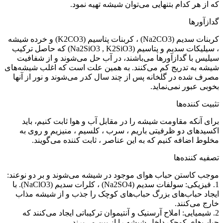
که از هر کدام بتنهایی می‌توان شیشه تهیه نمود.
گدازآورها
کربنات سدیم (Na2CO3) ، کربنات پتاسیم (K2CO3) و خرده شیشه
، سیلیکات سدیم و پتاسیم (Na2SiO3 , K2SiO3) که حاصل ترکیب
سیلیس با گدازآورها می‌باشند، در آب حل می‌شوند و از شفافیت
شیشه به تدریج کم می‌کنند. به همین علت است که اغلب شیشه‌های
مصرف شده در گلخانه پس از چند سال کدر می‌شوند و نور از آنها
بخوبی عبور نمی‌نماید.
تثبیت کننده‌ها
برای آنکه مقاومت شیشه را در مقابل آب و هوا ثابت کنیم، باید
اکسیدهای دو ظرفیتی باریم ، سرب ، کلسیم ، منیزیم و روی به
مخلوط اضافه کنیم که به این عناصر ، ثابت کننده می‌گویند.
تصفیه کننده‌ها
موجب کاستن حباب هوای موجود در شیشه می‌شوند و بر دو نوعند:
1. فیزیکی: سولفات سدیم (Na2SO4) ، کلرات سدیم (NaClO3). با
ایجاد حباب‌های بزرگ حباب‌های کوچک را جذب و از شیشه مذاب
خارج می‌کنند.
2. شیمیایی: املاح آرسنیک و آنتیموان ترکیباتی ایجاد می‌کنند که
حباب‌های کوچک داخل شیشه را از بین می‌برند.