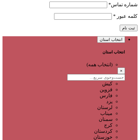
شماره تماس
*
کلمه عبور
*
ثبت نام
انتخاب استان
انتخاب استان
(انتخاب همه)
×
کیش
قزوین
فارس
یزد
لرستان
میناب
سمنان
کرج
کردستان
خوزستان