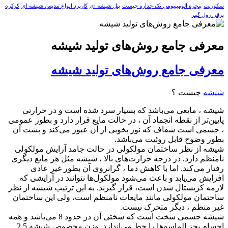
سکوريت
پنجره آلومینیومی تک جداره چیست
پنل شیشه ای
کاربرد انواع تندیس شیشه ای
کرکره
برقی رول گیتر
معرفی جامع روش‌های تولید شیشه
معرفی جامع روش‌های تولید شیشه
شیشه
چیست ؟
شیشه ، مایعی می‌باشد که بسیار سرد شده است و در حرارتی
پایین‌تر از نقطه انجماد آن ، در حالت مایع قرار دارد و بطور عمومی
، جسمی است شفاف که نور بخوبی از آن عبور می‌کند و پشت آن
بطور وضوح قابل روئیت می‌باشد.
شیشه از نظر ساختمان مولکولی در حالت جامد آرایش مولکولی
نامنظم دارد. در درجه حرارت‌های بالا ، شیشه مثل هر مایع دیگری
رفتار می‌کند. اما با کاهش دما ، گرانروی آن بطور غیر عادی
افزایش می‌یابد و باعث می‌شود مولکول‌ها نتوانند در آرایشی که
لازمه کریستال شدن است، قرار گیرند. به این ترتیب شیشه از نظر
ساختمان مولکولی مانند مایعات نامنظم است، ولی این ساختمان
غیر منظم ، دیگر متحرک نیست.
شیشه جسمی سخت است که سختی آن در حدود 8 می‌باشد و همه
اجسام بجز الماسه‌ها را خط می‌اندازد. وزن مخصوص شیشه 2.5