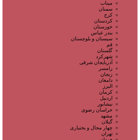
میناب
سمنان
کرج
کردستان
خوزستان
بندر عباس
سیستان و بلوچستان
قم
گلستان
شهرکرد
آذربایجان شرقی
رامسر
زنجان
دامغان
البرز
کرمان
اردبیل
نیشابور
خراسان رضوی
مشهد
گیلان
چهار محال و بختیاری
تهران
همدان