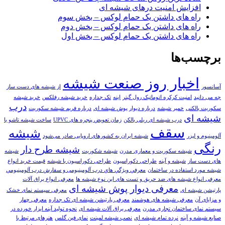
افزایش امنیت درهای شیشه ای
راه های داشتن یک حمام لوکس – بخش سوم
راه های داشتن یک حمام لوکس – بخش دوم
راه های داشتن یک حمام لوکس – بخش اول
برچسب‌ها
اخبار روز صنعت شيشه
آسانسور
از شیشه های دست ساز
چه می دانید
امنیت کرکره اتوماتیک رول گیتر
اینه
تک جداره
خريد شيشه رفلکس
خرید شیشه
درب
سکوریت بالکنی
خمیر شیشه
درباره دیوار پوش شیشه ای
درباره فریم شیشه سکوریت
شیشه ای
درب شیشه ای ریلی بالکن
زمان تعویض پنجره های UPVC
ساخت شیشه تاشو با
سقف
شیشه
آلومینیوم و لیزر
شیشه ایران به کشور‌های اروپایی صادر می‌شود
رنگی
شیشه طرح دار
شیشه سکوریت و معماری مدرن
شیشه شکوریت
شیشه
های دست ساز
شیشه و آینه
طراحی دکوراسیون
طراحی دکوراسیون با شیشه
قیمت خرید انواع
شیشه مورد استفاده در ساختمان
معرفي ويژگي هاي درب آلومینیومی و سفارش درب آلومينيومي
معرفی انواع شیشه های ضد حریق و تست های این نوع شیشه ها
معرفی انواع یراق آلات
معرفی دیوار پوش شیشه ای
پارتیشن شیشه ای
معرفی سیستم نمای خشک
و مزایای آن
معرفی شیشه های هوشمند
معرفی پارتیشن شیشه ای تک جداره
معرفی چهار
سیستم نمای ساختمان تجاری مدرن
معرفی یراق آلات شیشه ای
نحوه تولید آینه ابزار خورده در
صنایع شیشه و آینه
نرده تمام شيشه اي
نصب شیشه لمینت
نمای فین گلس
هنرهای مرتبط با