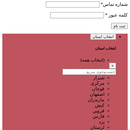
شماره تماس
*
کلمه عبور
*
ثبت نام
انتخاب استان
انتخاب استان
(انتخاب همه)
×
شیراز
مرکزی
قوچان
اصفهان
مازندران
کیش
قزوین
فارس
یزد
لرستان