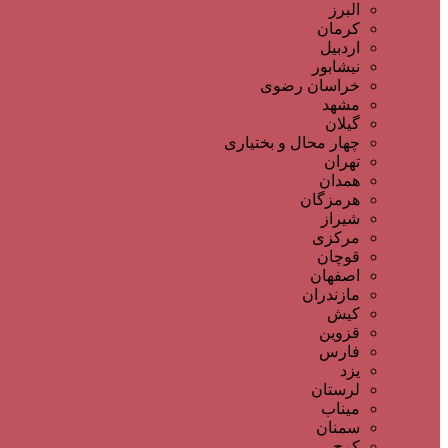
البرز
کرمان
اردبیل
نیشابور
خراسان رضوی
مشهد
گیلان
چهار محال و بختیاری
تهران
همدان
هرمزگان
شیراز
مرکزی
قوچان
اصفهان
مازندران
کیش
قزوین
فارس
یزد
لرستان
میناب
سمنان
کرج