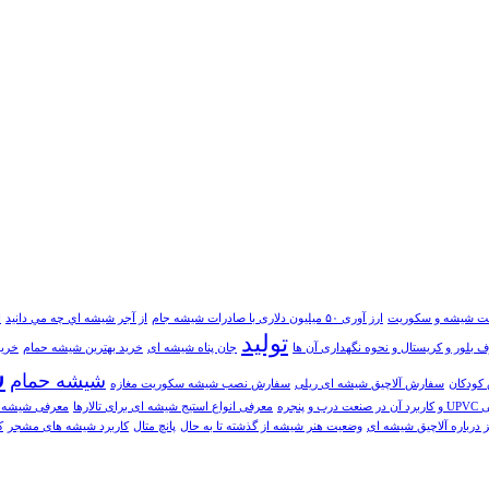
نعت شیشه و سکوریت
ارز آوری ۵۰ میلیون دلاری با صادرات شیشه جام
از آجر شيشه اي چه مي دانيد
ا
تولید
 بلور و کریستال و نحوه نگهداری آن ها
جان پناه شیشه ای
خرید بهترین شیشه حمام
خرید
ش
شیشه حمام
 کودکان
سفارش آلاچیق شیشه ای ریلی
سفارش نصب شیشه سکوریت مغازه
 درب و پنجره
معرفی انواع استیج شیشه ای برای تالارها
معرفی شیشه س
 درباره آلاچیق شیشه ای
وضعیت هنر شیشه از گذشته تا به حال
پانچ متال
کاربرد شیشه های مشجر
ک