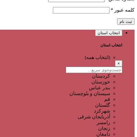
کلمه عبور
*
ثبت نام
انتخاب استان
انتخاب استان
(انتخاب همه)
×
کردستان
خوزستان
بندر عباس
سیستان و بلوچستان
قم
گلستان
شهرکرد
آذربایجان شرقی
رامسر
زنجان
دامغان