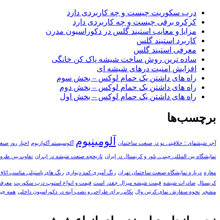
درب سکوریت چیست و چه کاربردی دارد
کرکره برقی چیست و چه کاربردی دارد
مزایا و معایب استیند گلس در دکوراسیون مدرن
کاربرد استیند گلس
معرفی استیند گلس
ساده ترین روش ساخت شیشه پاک کن خانگی
افزایش امنیت درهای شیشه ای
راه های داشتن یک حمام لوکس – بخش سوم
راه های داشتن یک حمام لوکس – بخش دوم
راه های داشتن یک حمام لوکس – بخش اول
برچسب‌ها
آلومینیوم
آجر‎ شیشه‎ای ؛ خلاقیتی نو در صنعت ساختمان
آکوسیستم آکواریوم
اخبار روز ص
نمایشگاه بین المللی چینی، بلور و کریستال در ایران
تاریخچه صنعت شیشه در ایـران
تفاوت بین ظروف
مغازه
درباره نمایشگاه صنعت ساختمان تهران
رنگ آمیزی کمد دیواری
رنگ های پاستیلی مناسب اتاق
کریستال
صادرات شیشه
قیمت شیشه میرال چقدر است
قیمت و انواع استوپ درب سکوریت
معرفی UPVC و کاربرد آن در صنعت
مشجر
نحوه سفارش نمای کرتین وال
نکاتی برای طراحی و نصب آینه در دکوراسیون داخلی
همه چیز