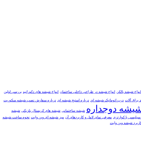
نواع شیشه بالکن
انواع شیشه در طراحی داخلی ساختمان
انواع شیشه های دکوراتیو
بررسی اولین
 یراق آلات
درب اتوماتيک شيشه اي
درباره استیج شیشه ای
درباره سفارش نصب شیشه سکوریت
یشه دوجداره
شیشه ساختمانی
شیشه های کریستال بلژیکی
شیشه
یلیسی یا کوارتزی
معرفی نمای لامل و کاربردهای آن
میز شیشه ای وین وایت
نحوه ساخت شیشه
اربرد شیشه وین وایت