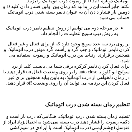
اتوماتیک دوباره کلید D از ریموت درب اتوماتیک را بزنید..
نکته: جایز است این را بدانید که زمان بین اولین فشار دادن کلید D و
دومین بار فشار دادن آن به عنوان تایمر بسته شدن درب اتوماتیک
حساب می شود.
در مرحله دوم می توانیم از روش تنظیم تایمر درب اتوماتیک
به روش دیپ سویچ تنظیمات را انجام داد:
بر روی برد سه عدد سویچ وجود دارد که از برای فعال و غیر فعال
کردن تایمر اتوماتیک و چپ گرد و راست گرد موتور درب اتوماتیک و
همچنین برقراری ارتباط بین درب اتوماتیک و ریموت استفاده می
شود.
برای فعال کردن تایمر کرکره برقی شما می بایست کلید از برد
سوئیچ اتو کلوز یا auto close را بر روی وضعیت فعال on قرار دهید تا
در زمان دلخواهی از درب اتوماتیک به پایین بیاید همچنین برای غیر
فعال کردن این برنامه می توانید آن را روی وضعیت off قرار دهید.
تنظیم زمان بسته شدن درب اتوماتیک
تنظیم زمان بسته شدن درب اتوماتیک، هنگامی‌که درب باز است و
دکمه ریموت را فشار دهید درب بسته نمی‌شود به‌احتمال‌زیاد ایراد از
فتوسل (چشم ایمنی)‌ درب اتوماتیک است یا ایرادی در سیم‌کشی