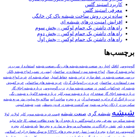
کاربرد استیند گلس
معرفی استیند گلس
ساده ترین روش ساخت شیشه پاک کن خانگی
افزایش امنیت درهای شیشه ای
راه های داشتن یک حمام لوکس – بخش سوم
راه های داشتن یک حمام لوکس – بخش دوم
راه های داشتن یک حمام لوکس – بخش اول
برچسب‌ها
آلومینیومی
اتاقک
اخبار روز صنعت شیشه،شیشه های رنگی،صنعت شیشه
استفاده از سرب در
تولید شیشه کریستال
انواع شیشه مورد استفاده در ساختمان
ایمنی در نصب انواع شیشه بالکن
بررسی صنعت شیشه در عطرسازی
تزئین شیشه
حفاظ استیل
حمام شيشه اي
خرید انواع شیشه
مورد استفاده در ساختمان
خرید درب اتوماتیک گردان
خرید شیشه های ساختمانی
خرید کفپوش
شیشه ای
خودکفایی کشور در صنعت شیشه سازی
درب آلومینیومی
درباره شیشه اجاق گاز
درباره شیشه اجاق گاز صفحه ای
درباره شیشه سوپرکلیر
درباره شیشه لاکوبل و شیشه رنگی
درب پارکینگ کرکره ای و خصوصیات آن
در و پنجره
ساخت آینه
سالانه پنج میلیون متر مربع شیشه
سکوریت در اردکان تولید می‌شود
سرگذشت شیشه در قرون وسطی
شب
شيشه امنيتي
شیشه
شیشه گری
صنعت شيشه
قیمت خرید شیشه سوپر کلیر
لولا در
لولا
شیشه سکوریت
معرفی پنجره استیندگلس و تاریخچه آن ها
نحوه نظافت صنعتی کارخانه تولید
شیشه و بلور
نقش یراق‌آلات در محصولات مربوط به نما، در و پنجره‌ها
پله شیشه ای
پنجره
آلومینیومی دو جداره
پنجره ارسی؛ نسل جدید پنجره های UPVC به سبک معماری ایرانی اسلامی