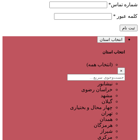
شماره تماس
*
کلمه عبور
*
ثبت نام
انتخاب استان
انتخاب استان
(انتخاب همه)
×
نیشابور
خراسان رضوی
مشهد
گیلان
چهار محال و بختیاری
تهران
همدان
هرمزگان
شیراز
مرکزی