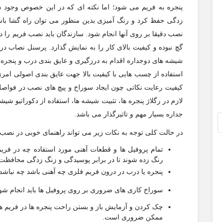
پنجره به فریم می شود؛ اما نکته ای که در این خصوص وجود دا
زدگی حفظ کرد و رنگ آمیزی بدین منظور می توان راه گشا باشد
نصب دقیقا بر روی آنها انجام شود. سازندگان باید نصب فریم ر
گچ نبوده و کیفیت بالای کار را به نمایش گذارد. پرسنل نصاب 
شیشه های دوجداره اقدام به درزگیری و عایق بندی درب و پنجره 
استفاده از چسب هایی با کیفیت بالا جهت عایق بندی اصولی امر
کیفیت رعایت نکاتی چون ایجاد سوراخ و پیچ های نصب در فواصل 
لازم در رگلاژ پنجره ها، تثبیت شیشه ها، استفاده از دکوراتیو شی
جداره بسیار مهم و تاثیرگذار می باشد.
در حالت کلی توجه به نکات زیر می تواند راهنمای خوبی در نصب 
تمام پروفیل ها و قطعات آهنی مورد استفاده چه در فریم
رنگ زده شوند تا در برابر پوسیدگی و زنگ زدگی محافظت
پنجره یا درب در درون فریم فلزی چه آهنی باشد چه نباشد 
سوراخ کاری های ضروری بر روی پروفیل ها باید انجام شود 
چک کردن و آزمایش باز و بستن راحت پنجره ها در فریم ها
ممکن ضروری است.