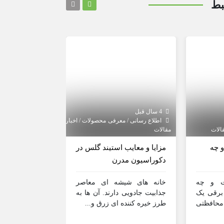
بط
4 سال قبل
4 سال قبل
اطلاع رسانی / معرفی محصولات / اخبار و
اطلاع رسانی / مع
مقالات
مقالات
 چه
مزایا و معایب استیند گلس در
کاربرد استیند 
دکوراسیون مدرن
در گذشته و در
الکتریسیته و ل
ت و چه
خانه های شیشه ای معاصر
استفاده بهینه و ح
 برقی یک
جذابیت جادویی دارند. آن ها به
 محافظتی
طرز خیره کننده ای زرق و...