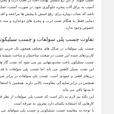
آسیب شوند؛ از این رو بایستی نهایت دقت در نصب درب و پنجره در
آسیب به یراق آلات پنجره جلوگیری شود، در صورت آسیب، عملکرد 
باشد که نصاب دوباره برای رفع خمش یا پیچش ها مراجعه و اقدام 
دمایی فقط به هنگام نصب درب و پنجره های دوجداره و سه ج
خصوص وجود ندارد.
تفاوت چسب پلی سولفات و چسب سیلیکون
چسب پلی سولفات در شکل های مختلف همچون تک جزیی دو
کاربردهای عمده این چسب در صعنت ساختمان و ساخت شیشه ه
چسب سیلیکون باعث محدودیتهایی نیز می شود که نشت گاز های
این نشت بسیار کاهش می یابد اما چسب پلی سولفات با قدرت
درزهای افقی و عمودی است. چسب پلی سولفات در برابر شرای
همچنین در برابر ساییدگی مقاومت بالایی دارند. همچنین با است
تا مدتها باقی می ماند.
این نکته نیز لازم به ذکر است که چسب پلی سولفات از نظر ق
کارهایی که استفاده یکسان دارد مقرون به صرفه است.
با توجه به مقایسه چسب سیلیکونی و چسب پلی سولفاید می تو