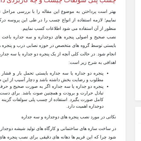
چسب پلی سولفات چیست و چه کاربردی دار
بهتر است پرداختن به موضوع این مقاله را با بررسی مراحل
نماییم؛ لازمه استفاده از انواع چسب را در طی این پروسه درک
منظور از آن استفاده می شود اطلاعات کسب نماییم.
نصب صحیح و اصولی پنجره های دوجداره و سه جداره باعث ا
بایستی توسط گروه های متخصص در حوزه نصابی درب و پنجره ه
انجام شود. در حالت کلی آنچه از یک پنجره دو جداره یا سه جد
اهدافی به شرح زیر است:
پنجره دو جداره یا سه جداره بایستی تحمل بار و فشار
مطلوب و رضایت بخش داشته باشد و دچار آسیب از این ط
پنجره دو جداره یا سه جداره اگر به صورت صحیح و حرفه
تبادل حرارت و برودت و همچنین صوت باشد. برای دست یا
کامل صورت بگیرد. استفاده از چسب پلی سولفات گزینه م
دوجداره اهمیت دارد.
نکاتی در مورد نصب پنجره های دوجداره و سه جداره
در ساخت سازه های ساختمانی و کارگاه های تولید شیشه دوجداره 
شود چرا که این فریم ها دهانه های دقیقی برای نصب پنجره های