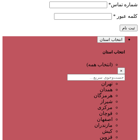
شماره تماس
*
کلمه عبور
*
ثبت نام
انتخاب استان
انتخاب استان
(انتخاب همه)
×
تهران
همدان
هرمزگان
شیراز
مرکزی
قوچان
اصفهان
مازندران
کیش
قزوین