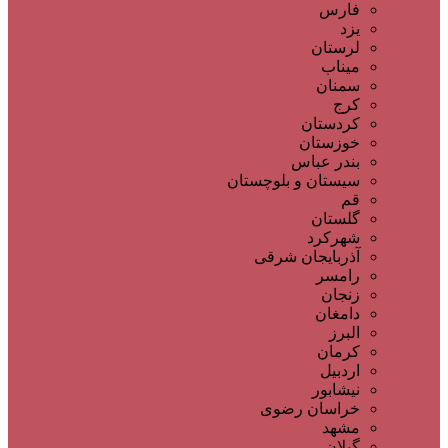
فارس
یزد
لرستان
میناب
سمنان
کرج
کردستان
خوزستان
بندر عباس
سیستان و بلوچستان
قم
گلستان
شهرکرد
آذربایجان شرقی
رامسر
زنجان
دامغان
البرز
کرمان
اردبیل
نیشابور
خراسان رضوی
مشهد
گیلان