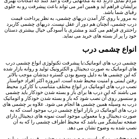
مردم تمایل دارند که به مکانهایی رفت و آمد کنند که امکانات بهتری
برایشان فراهم آید و همین امر می تواند باعث پیشرفت رو به جلوی
رقبای شما باشد.
به مرور با روی کار آمدن دربهای چشمی، به نظر پرداخت قیمت
درب چشمی، آنچنان هم دور از عقل نیست. دربهای چشمی کاربرد
راحتتری فراهم می کنند و مشتری با آسودگی خیال بیشتری دستان
خود را پر از بسته های خرید می نماید.
انواع چشمی درب
چشمی درب های اتوماتیک:با پیشرفت تکنولوژی انواع چشمی درب
های اتوماتیک به صورت دیجیتال و الکترونیک تولید و روانه بازار شده
که این چشمی ها به دلیل وسیع بودن گستره دیدشان موجب بالاتر
رفتن ایمنی و امنیت محیط شده است. امروزه اکثر افراد خواستار
نصب درب های اتوماتیک در انواع مختلف متناسب با کارکرد محیط
می باشند که این درب ها برای باز و بسته شدن خودکار باید چشمی
و سنسور روی آن نصب شود که باز و بسته شدن خودکار و اتوماتیک
درب به وسیله همین چشمی ها انجام می شود. علاوه بر چشمی های
درب های اتوماتیک در بازار انواع چشمی درب موجود است که به
صورت دیجیتال و یا معمولی موجود است نمونه های دیجیتال دارای
صفحه نمایشگر می باشد که محیط اطراف چشمی را که به آن
نصب شده به وضوح نشان می دهد.
درب چشمی
ممکن است به صورت درب چشمی فریم لس و یا به