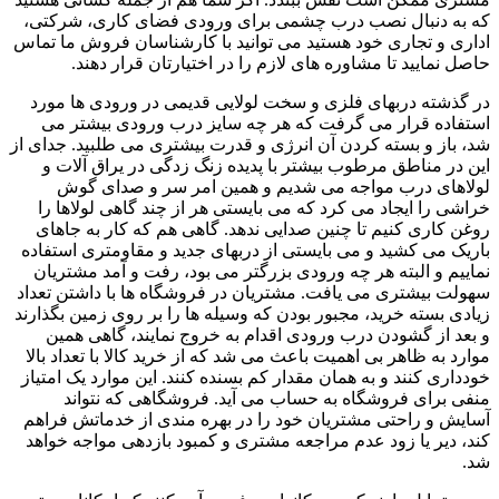
که به دنبال نصب درب چشمی برای ورودی فضای کاری، شرکتی،
اداری و تجاری خود هستید می توانید با کارشناسان فروش ما تماس
حاصل نمایید تا مشاوره های لازم را در اختیارتان قرار دهند.
در گذشته دربهای فلزی و سخت لولایی قدیمی در ورودی ها مورد
استفاده قرار می گرفت که هر چه سایز درب ورودی بیشتر می
شد، باز و بسته کردن آن انرژی و قدرت بیشتری می طلبید. جدای از
این در مناطق مرطوب بیشتر با پدیده زنگ زدگی در یراق آلات و
لولاهای درب مواجه می شدیم و همین امر سر و صدای گوش
خراشی را ایجاد می کرد که می بایستی هر از چند گاهی لولاها را
روغن کاری کنیم تا چنین صدایی ندهد. گاهی هم که کار به جاهای
باریک می کشید و می بایستی از دربهای جدید و مقاومتری استفاده
نماییم و البته هر چه ورودی بزرگتر می بود، رفت و آمد مشتریان
سهولت بیشتری می یافت. مشتریان در فروشگاه ها با داشتن تعداد
زیادی بسته خرید، مجبور بودن که وسیله ها را بر روی زمین بگذارند
و بعد از گشودن درب ورودی اقدام به خروج نمایند، گاهی همین
موارد به ظاهر بی اهمیت باعث می شد که از خرید کالا با تعداد بالا
خودداری کنند و به همان مقدار کم بسنده کنند. این موارد یک امتیاز
منفی برای فروشگاه به حساب می آید. فروشگاهی که نتواند
آسایش و راحتی مشتریان خود را در بهره مندی از خدماتش فراهم
کند، دیر یا زود عدم مراجعه مشتری و کمبود بازدهی مواجه خواهد
شد.