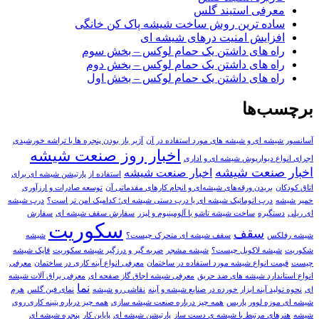
معرفی استیند گلس
ساده ترین روش ساخت شیشه پاک کن خانگی
افزایش امنیت درهای شیشه ای
راه های داشتن یک حمام لوکس – بخش سوم
راه های داشتن یک حمام لوکس – بخش دوم
راه های داشتن یک حمام لوکس – بخش اول
برچسب‌ها
آسانسور شیشه ای و شیشه های مورد استفاده در آن
آژیر باز بودن پنجره ها با تراشه خورشیدی
اخبار روز صنعت شیشه
اجرای انواع دیوارپوش شیشه ای و اداری
اخبار صنعت شيشه
اخبار صنعت شیشه
استفاده از پارتیشن شیشه ای برای
اتاق کودکان
بریدن ورقه‌های شیشه‌ای و انجام کارهای مقدماتی آن
توسعه صادرات و ارزآوری
خمیر شیشه
درب اتوماتیک شیشه ای یا درب دستی شیشه ای؛ کدامیک امن تر است؟
درب شیشه
ای ریلی
دستگیره
ساخت شیشه تاشو با آلومینیوم و لیزر
سفارش سقف شیشه ای
سفارش
سکوریت
سقف
شيشه رفلکس
سقف شیشه ای متحرک چيست؟
شیشه
شکوریت
شیشه لاکوبل چیست؟
شیشه مشجر
ضربه گیر و درزگیر شیشه سکوریت
قاپک شیشه
چیست
قیمت انواع شیشه مورد استفاده در ساختمان
معرفی انواع آینه کاری در ساختمان
معرفی
انواع استاندارد شیشه های ضد حریق
معرفی شیشه اجاق گاز صفحه ای
معرفی یراق آلات شیشه
نما
ای
نحوه تولید آینه ابزار خورده در صنایع شیشه و آینه
نقاشی رو شیشه
نمای فین گلس
هرم
شیشه ای موزه لوور پاریس
همه چیز درباره صنعت شیشه سازی
همه چیز درباره پتینه کاری روی
شیشه
هنرهای مرتبط با شیشه ی دست ساز
پارتیشن شیشه ای
پایاین کار
پنجره شیشه ای