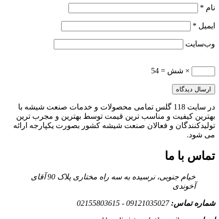
نام
*
ایمیل
*
وب‌سایت
× شش = 54
در سایت 118 گلس تمامی محصولات و خدمات صنعت شیشه با
بهترین کیفیت و مناسب ترین قیمت توسط بهترین و مجرب ترین
تولیدکنندگان و فعالان صنعت شیشه کشور بصورت یکپارجه ارائه
می شود.
تماس با ما
خیام جنوبی، نرسیده به سه راه مختاری پلاک 90 آقای
آخوندی
شماره تماس:
09121035027 - 02155803615