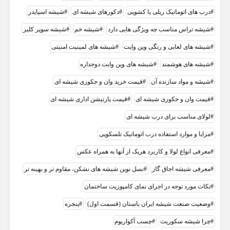
درب های اتوماتیک ریلی یا کشویی
دکورهای شیشه ای
شيشه اسپايدر
شیشه تراس مناسب چه ویژگی هایی دارد
شیشه خم
شیشه سوپر کلیر
شیشه های لعابی و رنگی وین وایت
شیشه های لمینیت امنیتی
شیشه های هوشمند
شیشه های وین وایت دوجداره
شیشه و مواد سازنده آن
قیمت خرید وان و جکوزی شیشه ای
قیمت وان و جکوزی شیشه ای
قیمت پارتیشن اداری شیشه ای
لولای مناسب برای درب شیشه ای
مزایا و موارد استفاده درب اتوماتیک تلسکوپی
معرفی انواع لولا و کاربرد هریک از آنها به همراه عکس
معرفی شیشه اجاق گاز
نسل نوین شیشه های نشکن، مقاوم تر و بهینه تر
نکات مورد توجه در اجرای نمای کامپوزیت ساختمان
وضعیت صنعت شیشه ایران باستان (قسمت اول)
پنجره
چرا شیشه سکوریت
چسب آکواریوم