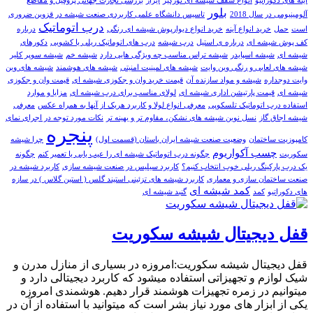
آینه های دکوراتیو
انواع سقف شیشه ای نورگیر
ایزار
بررسی تجارت جهانی پروفیل و مقاطع
بلور
آلومینیومی در سال 2018
تاسیس دانشگاه علمی کاربردی صنعت شیشه در قزوین ضروری
درب اتوماتیک
است
حمل
خرید انواع آینه
خرید انواع دیوارپوش شیشه ای رنگی
درباره
کف پوش شیشه ای
درباره ی استیل
درب شیشه
درب های اتوماتیک ریلی یا کشویی
دکورهای
شیشه ای
شيشه اسپايدر
شیشه تراس مناسب چه ویژگی هایی دارد
شیشه خم
شیشه سوپر کلیر
شیشه های لعابی و رنگی وین وایت
شیشه های لمینیت امنیتی
شیشه های هوشمند
شیشه های وین
وایت دوجداره
شیشه و مواد سازنده آن
قیمت خرید وان و جکوزی شیشه ای
قیمت وان و جکوزی
شیشه ای
قیمت پارتیشن اداری شیشه ای
لولای مناسب برای درب شیشه ای
مزایا و موارد
استفاده درب اتوماتیک تلسکوپی
معرفی انواع لولا و کاربرد هریک از آنها به همراه عکس
معرفی
شیشه اجاق گاز
نسل نوین شیشه های نشکن، مقاوم تر و بهینه تر
نکات مورد توجه در اجرای نمای
پنجره
کامپوزیت ساختمان
وضعیت صنعت شیشه ایران باستان (قسمت اول)
چرا شیشه
چسب آکواریوم
سکوریت
چگونه درب اتوماتیک شیشه ای را عیب یابی یا تعمیر کنم
چگونه
یک درب پارکینگ ریلی خوب انتخاب کنیم؟
کاربرد سیلیس در صنعت شيشه سازی
کاربرد شیشه در
صنعت ساختمان سازی و معماری
کاربرد شیشه های تزئینی استیند گلس ( استین گلاس ) در سازه
کمد شیشه ای
های دکوراتیو
کمد
گنبد شیشه ای
قفل دیجیتال شیشه سکوریت
قفل دیجیتال شیشه سکوریت:امروزه در بسیاری از منازل مدرن و
شیک لوازم و تجهیزاتی استفاده میشود که کاربرد دیجیتالی دارد و
میتوانیم در زمره تجهیزات هوشمند قرار دهیم. هوشمندی امروزه
یکی از ابزار های مورد نیاز بشر است که میتوانید با استفاده از آن در