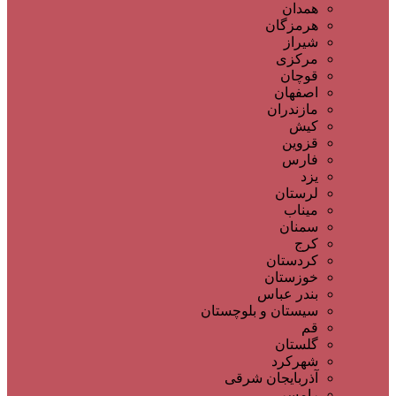
همدان
هرمزگان
شیراز
مرکزی
قوچان
اصفهان
مازندران
کیش
قزوین
فارس
یزد
لرستان
میناب
سمنان
کرج
کردستان
خوزستان
بندر عباس
سیستان و بلوچستان
قم
گلستان
شهرکرد
آذربایجان شرقی
رامسر