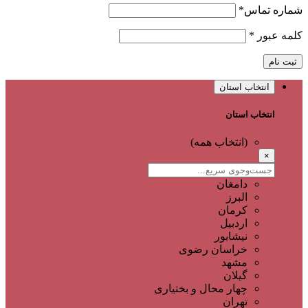
شماره تماس
*
کلمه عبور
*
ثبت نام
انتخاب استان
انتخاب استان
(انتخاب همه)
×
دامغان
البرز
کرمان
اردبیل
نیشابور
خراسان رضوی
مشهد
گیلان
چهار محال و بختیاری
تهران