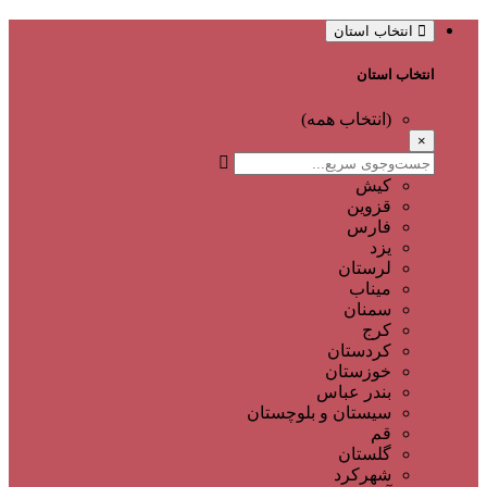
انتخاب استان
انتخاب استان
(انتخاب همه)
×
کیش
قزوین
فارس
یزد
لرستان
میناب
سمنان
کرج
کردستان
خوزستان
بندر عباس
سیستان و بلوچستان
قم
گلستان
شهرکرد