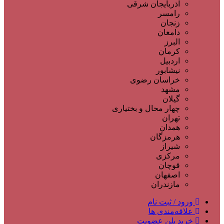
آذربایجان شرقی
رامسر
زنجان
دامغان
البرز
کرمان
اردبیل
نیشابور
خراسان رضوی
مشهد
گیلان
چهار محال و بختیاری
تهران
همدان
هرمزگان
شیراز
مرکزی
قوچان
اصفهان
مازندران
ورود / ثبت نام
علاقه‌مندی ها
خرید پلن عضویت