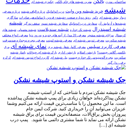
خدمات
بالکن
ساختمانی مدرن
بهترین شیشه های جام بالکنی
جکوزی شیشه ای
شیشه
خرید شيشه وين وايت
درب اتواماتیک
درباره الیاف شیشه
درباره معرفی
دیوار پوش شیشه ای
دکور
رونق دوباره صنعت «شیشه» قزوین با ساماندهی صادرات
سازگاری
شيشه
شیشه‌ها و آزمایش آن
سفارش درب اتوماتيک
سفارش شيشه نسوز
سقف نورگیر
شیشه اسپندرال
شیشه سندبلاست
شیشه تک جداره
شیشه معمولی
شیشه های
کریستال
مزایای شیشه مشجر
معرفی 20 مدل از آینه های جدید و به روز دنیا
معرفی انواع مختلف
شیشه سکوریت
معرفی تندیس شیشه ای
معرفی شیشه لمینت
معرفی پنجره دوجداره ضدسرقت
نمای شیشه ای
معرفی کاربرد سیلیس
معرفی کامل شغل شیشه بری
ورق
پلکسی گلاس چیست؟
پارتيشن اسلايد
پارتیشن اداری
پارک شیشه ای حیوانات
پاسار شيشه
سکوريت
پنجره آلومینیومی تک جداره چیست
پنل شیشه ای
کاربرد انواع تندیس شیشه ای
کرکره
برقی رول گیتر
جک شیشه نشکن و استوپ شیشه نشکن
جک شیشه نشکن:مردم با شناختی که از استپ شیشه
نشکن پیداکرده‌اند خواهان زیادی برای پمپ شیشه نشکن پیداشده
است. ما این محصول را با مناسب‌ترین قیمت ارائه می‌کنیم وشما
عزیزان می‌توانید آن را خریداری کنید. شرکت ایمن جام
پیروزان بخش یراق‌آلات، منصفانه‌ترین قیمت برای یراق شیشه
نشکن ارائه می نماید تا شما مشتری دائمی ما شوید. پمپ درب
شیشه ای […]