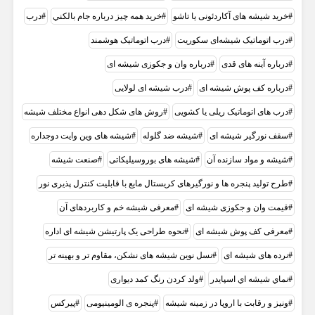
خرید شیشه های آکاردئونی یا تاشو
خرید همه چيز درباره جام بالکني
درب
درب اتوماتیک شیشه‌ای سکوریت
درب اتوماتیک هوشمند
درباره آینه های قدی
درباره وان و جکوزی شیشه ای
درباره کف پوش شیشه ای
درب شیشه ای لولایی
درب های اتوماتیک ریلی یا کشویی
روش های شکل دهی انواع مختلف شیشه
سقف نورگیر شیشه ای
شیشه ضد گلوله
شیشه های وین وایت دوجداره
شیشه و مواد سازنده آن
شیشه‌ های بوروسیلیکاتی
صنعت شیشه
طرح تولید پنجره ها و نورگیرهای کریستال مایع با قابلیت کنترل پذیری نور
قیمت وان و جکوزی شیشه ای
معرفی شیشه خم و کاربردهای آن
معرفی کف پوش شیشه ای
نحوه طراحی یک پارتیشن شیشه ای اداره
نرده های شیشه ای
نسل نوین شیشه های نشکن، مقاوم تر و بهینه تر
نماي شيشه اي اسپايدر
ولد کردن رنگ کمد دیواری
ونیز و رقابت با اروپا در زمینه شیشه
پنجره ی الومینیومی
پیرکس